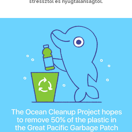
stressztől és nyugtalanságtól.