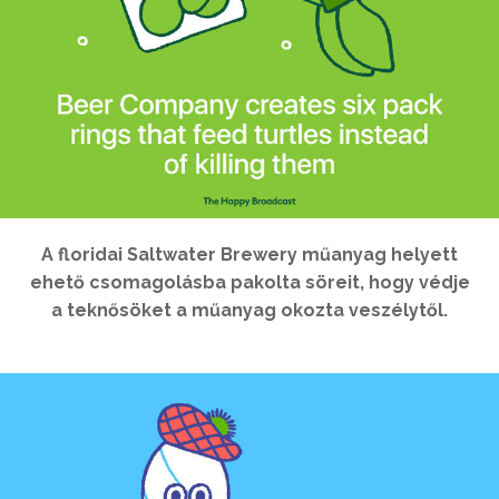
A floridai Saltwater Brewery műanyag helyett
ehető csomagolásba pakolta söreit, hogy védje
a teknősöket a műanyag okozta veszélytől.