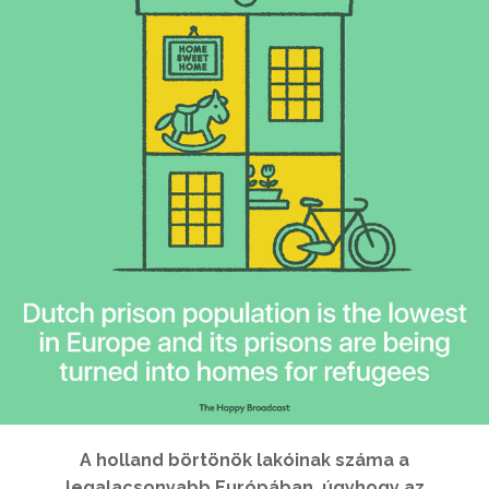
A holland börtönök lakóinak száma a
legalacsonyabb Európában, úgyhogy az