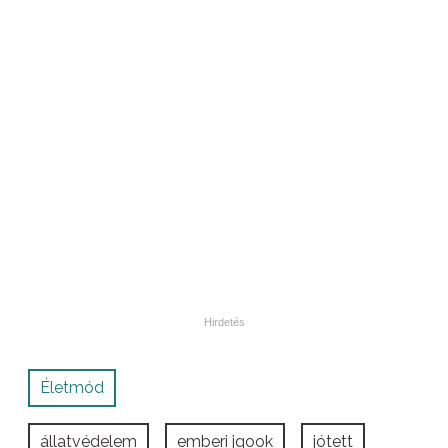
Életmód
állatvédelem
emberi jgook
jótett