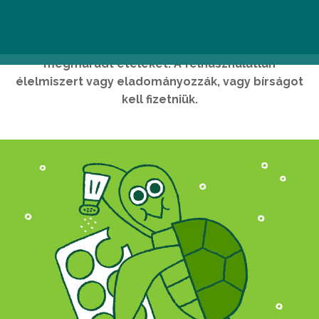
Franciaország elsőként tiltotta meg az
élelmiszerboltoknak, hogy kidobják a
megmaradt ételeket. A felhasználatlan
élelmiszert vagy eladományozzák, vagy bírságot
kell fizetniük.