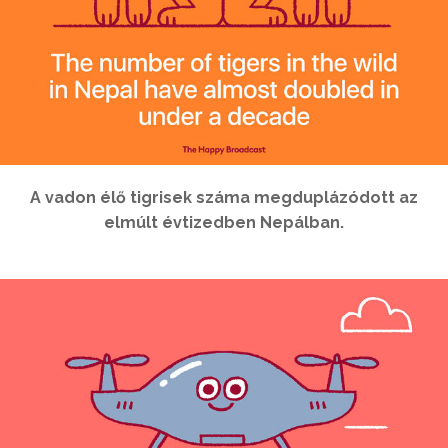
A vadon élő tigrisek száma megduplázódott az
elmúlt évtizedben Nepálban.