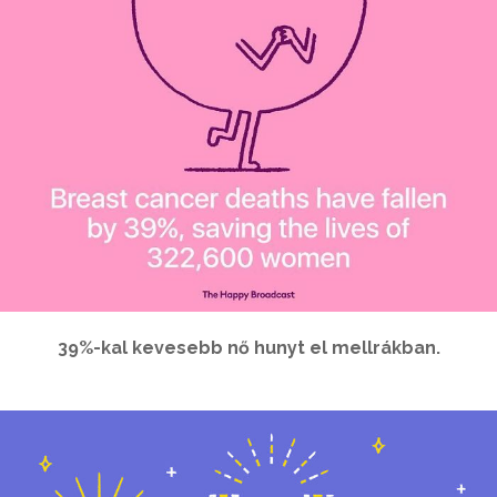
39%-kal kevesebb nő hunyt el mellrákban.