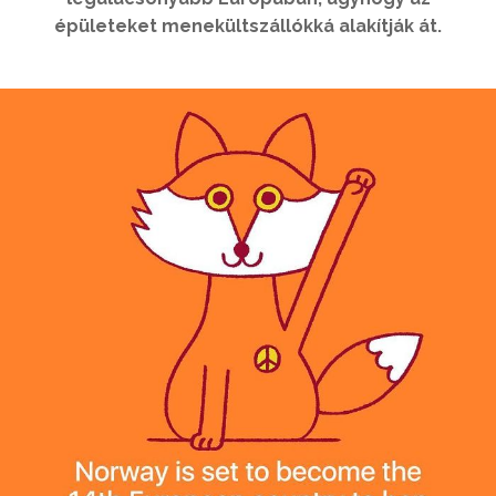
épületeket menekültszállókká alakítják át.