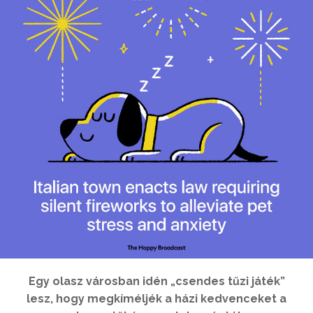
Egy olasz városban idén „csendes tűzi játék”
lesz, hogy megkíméljék a házi kedvenceket a