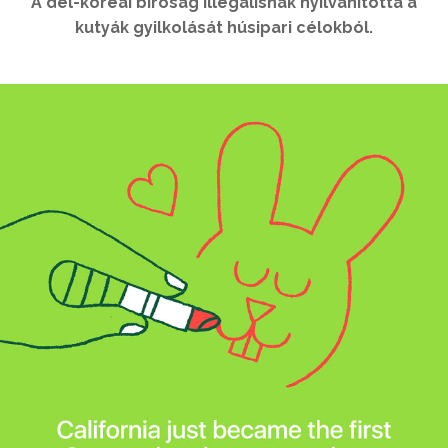
A dél-koreai bíróság illegálisnak nyilvánította a
kutyák gyilkolását húsipari célokból.