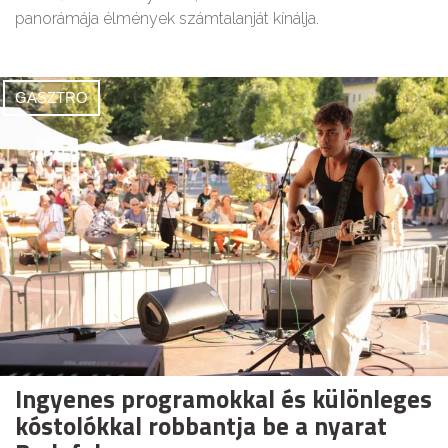
panorámája élmények számtalanját kínálja.
GASZTRO
Ingyenes programokkal és különleges
kóstolókkal robbantja be a nyarat