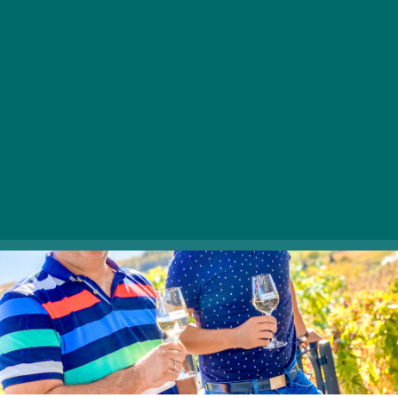
Tóth Balázzsal, a balatonlellei BL YachtClub
ügyvezetőjével beszélgettünk a munkájukról és
a téli Balatonról.