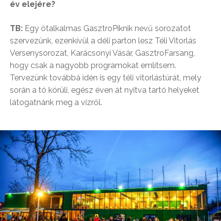
év elejére?
TB:
Egy ötalkalmas GasztroPiknik nevű sorozatot
szervezünk, ezenkívül a déli parton lesz Téli Vitorlás
Versenysorozat, Karácsonyi Vásár, GasztroFarsang,
hogy csak a nagyobb programokat említsem.
Tervezünk továbbá idén is egy téli vitorlástúrát, mely
során a tó körüli, egész éven át nyitva tartó helyeket
látogatnánk meg a vízről.