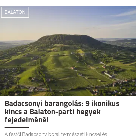
BALATON
Badacsonyi barangolás: 9 ikonikus
kincs a Balaton-parti hegyek
fejedelménél
A festői Badacsony borai, természeti kincsei és