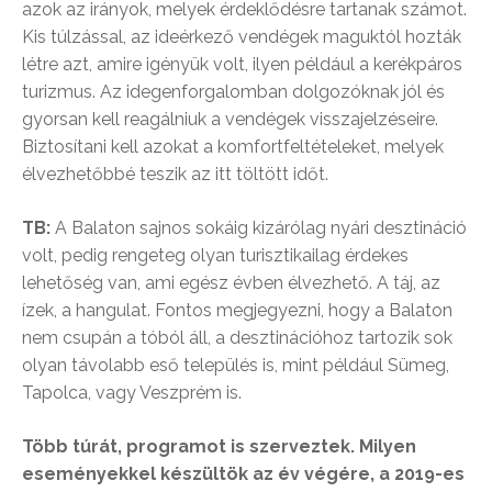
azok az irányok, melyek érdeklődésre tartanak számot.
Kis túlzással, az ideérkező vendégek maguktól hozták
létre azt, amire igényük volt, ilyen például a kerékpáros
turizmus. Az idegenforgalomban dolgozóknak jól és
gyorsan kell reagálniuk a vendégek visszajelzéseire.
Biztosítani kell azokat a komfortfeltételeket, melyek
élvezhetőbbé teszik az itt töltött időt.
TB:
A Balaton sajnos sokáig kizárólag nyári desztináció
volt, pedig rengeteg olyan turisztikailag érdekes
lehetőség van, ami egész évben élvezhető. A táj, az
ízek, a hangulat. Fontos megjegyezni, hogy a Balaton
nem csupán a tóból áll, a desztinációhoz tartozik sok
olyan távolabb eső település is, mint például Sümeg,
Tapolca, vagy Veszprém is.
Több túrát, programot is szerveztek. Milyen
eseményekkel készültök az év végére, a 2019-es