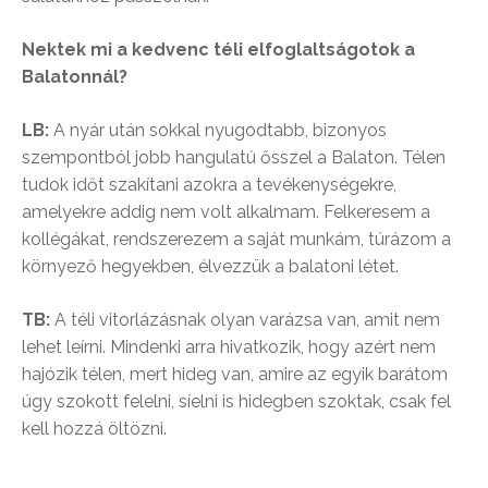
Nektek mi a kedvenc téli elfoglaltságotok a
Balatonnál?
LB:
A nyár után sokkal nyugodtabb, bizonyos
szempontból jobb hangulatú ősszel a Balaton. Télen
tudok időt szakítani azokra a tevékenységekre,
amelyekre addig nem volt alkalmam. Felkeresem a
kollégákat, rendszerezem a saját munkám, túrázom a
környező hegyekben, élvezzük a balatoni létet.
TB:
A téli vitorlázásnak olyan varázsa van, amit nem
lehet leírni. Mindenki arra hivatkozik, hogy azért nem
hajózik télen, mert hideg van, amire az egyik barátom
úgy szokott felelni, síelni is hidegben szoktak, csak fel
kell hozzá öltözni.