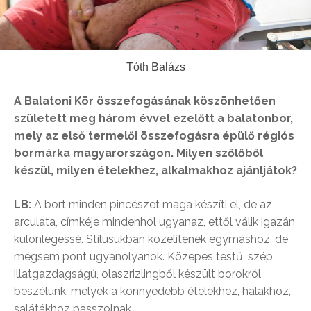
Tóth Balázs
A Balatoni Kör összefogásának köszönhetően
született meg három évvel ezelőtt a balatonbor,
mely az első termelői összefogásra épülő régiós
bormárka magyarországon. Milyen szőlőből
készül, milyen ételekhez, alkalmakhoz ajánljátok?
LB:
A bort minden pincészet maga készíti el, de az
arculata, címkéje mindenhol ugyanaz, ettől válik igazán
különlegessé. Stílusukban közelítenek egymáshoz, de
mégsem pont ugyanolyanok. Közepes testű, szép
illatgazdagságú, olaszrizlingből készült borokról
beszélünk, melyek a könnyedebb ételekhez, halakhoz,
salátákhoz passzolnak.