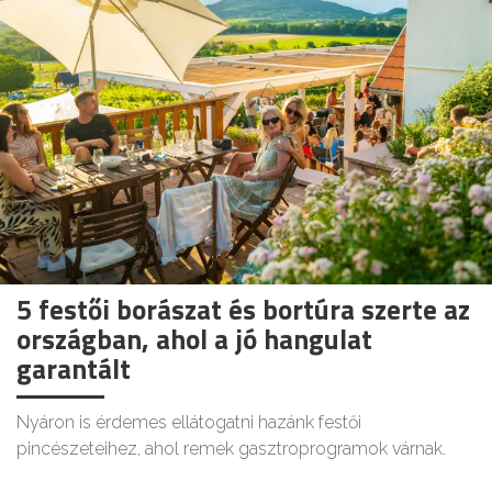
5 festői borászat és bortúra szerte az
országban, ahol a jó hangulat
garantált
Nyáron is érdemes ellátogatni hazánk festői
pincészeteihez, ahol remek gasztroprogramok várnak.