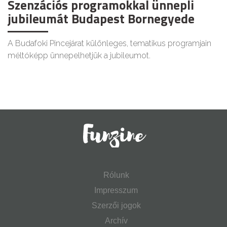
Szenzációs programokkal ünnepli
jubileumát Budapest Bornegyede
A Budafoki Pincejárat különleges, tematikus programjain
méltóképp ünnepelhetjük a jubileumot.
Rólunk
Impresszum
Szerzői jogok
Archív