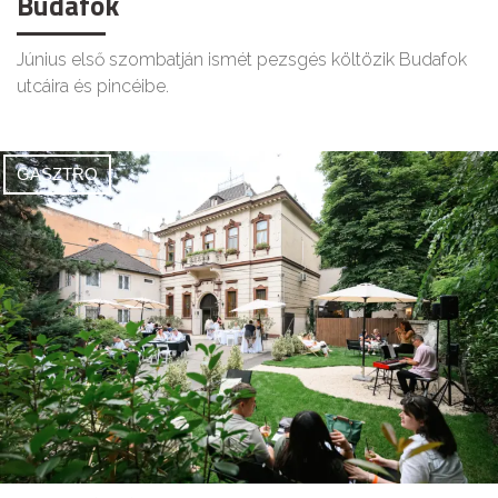
Budafok
Június első szombatján ismét pezsgés költözik Budafok
utcáira és pincéibe.
GASZTRO