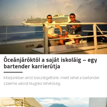
Óceánjáróktól a saját iskoláig – egy
bartender karrierútja
Interjúnkban arról beszélgettünk, miért lehet a bartender
szakma valódi kiugrási lehetőség.
GASZTRO