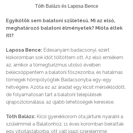
Tóth Balázs és Laposa Bence
Egyikőtök sem balatoni születésű. Mi az első,
meghatározó balatoni élményetek? Mióta éltek
itt?
Laposa Bence:
Édesanyám badacsonyi, ezért
kiskoromban sok időt töltöttem ott. Az első emlékem
az, amikor a tömegturizmus utolsó éveiben
belecsöppentem a balatoni főszezonba, és hatalmas
tömegek hömpölyögtek Badacsonyba egy-egy
hétvégére. Azóta ez az áradat egy kicsit mérséklődött,
de folyamatosan tart a balatoni települések
újrapozicionálása, az újabb lehetőségek keresése.
Tóth Balázs:
Kicsi gyerekkorom óta jártunk nyaralni a
szüleimmel a Balatonhoz. 11 éves koromban beírattak
egy vitorlástáborba, ott vált igazi szerelemmé