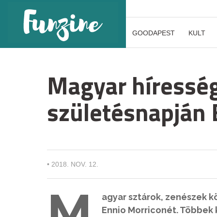
GOODAPEST
KULT
Magyar híressé
születésnapján 
•
2018. NOV. 12.
M
agyar sztárok, zenészek k
Ennio Morriconét. Többek k