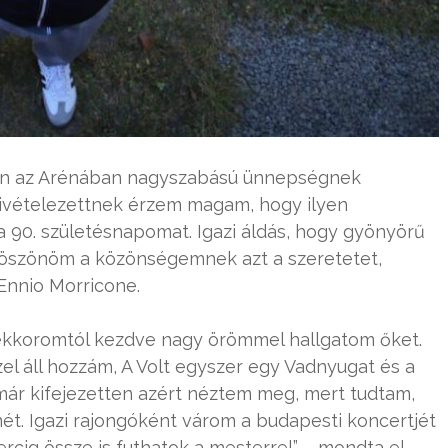
23-án az Arénában nagyszabású ünnepségnek
„Kivételezettnek érzem magam, hogy ilyen
90. születésnapomat. Igazi áldás, hogy gyönyörű
köszönöm a közönségemnek azt a szeretetet,
Ennio Morricone.
rekkoromtól kezdve nagy örömmel hallgatom őket.
l áll hozzám, A Volt egyszer egy Vadnyugat és a
már kifejezetten azért néztem meg, mert tudtam,
ét. Igazi rajongóként várom a budapesti koncertjét
cig össze is futhatok a mesterrel” – mondta el