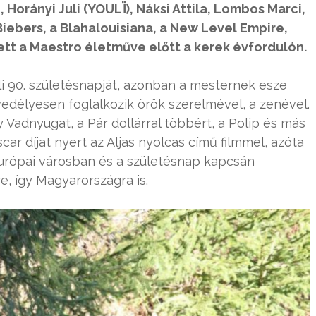
, Horányi Juli (YOULÏ), Náksi Attila, Lombos Marci,
iebers, a Blahalouisiana, a New Level Empire,
ett a Maestro életműve előtt a kerek évfordulón.
 90. születésnapját, azonban a mesternek esze
vedélyesen foglalkozik örök szerelmével, a zenével.
y Vadnyugat, a Pár dollárral többért, a Polip és más
ar díjat nyert az Aljas nyolcas című filmmel, azóta
európai városban és a születésnap kapcsán
, így Magyarországra is.