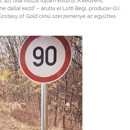
 azt oda vissza fújtam kívülről. A kedvenc
 dallal kezd” – árulta el Lotfi Begi, producer-DJ,
 Ecstasy of Gold című szerzeménye az együttes