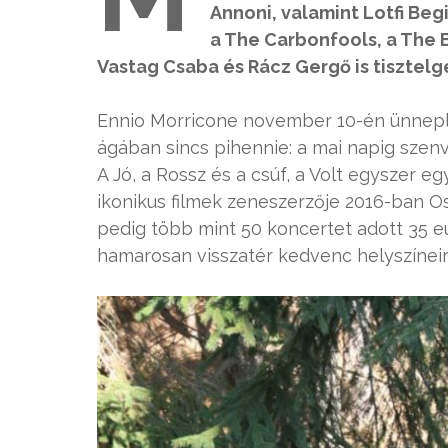
Annoni, valamint Lotfi Begi
a The Carbonfools, a The B
Vastag Csaba és Rácz Gergő is tisztelg
Ennio Morricone november 10-én ünnepli
ágában sincs pihennie: a mai napig szen
A Jó, a Rossz és a csúf, a Volt egyszer eg
ikonikus filmek zeneszerzője 2016-ban Osc
pedig több mint 50 koncertet adott 35 
hamarosan visszatér kedvenc helyszíneire