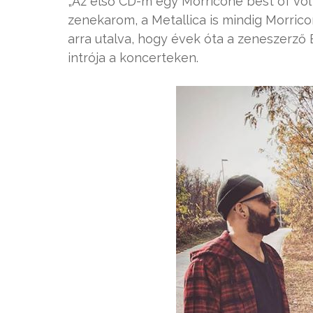
„Az első CD-m egy Morricone best of volt,
zenekarom, a Metallica is mindig Morricone
arra utalva, hogy évek óta a zeneszerző
intrója a koncerteken.