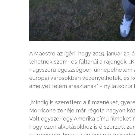
A Maestro az ígéri, hogy 2019. január 
lehetnek szem- és fültanúi a rajongók. 
nagyszerű egészségben ünnepelhetem a 
európai városokban vezényelhetek, és 
amelyet felém árasztanak” – nyilatkozta 
„Mindig is szerettem a filmzenéket, gye
Morricone zenéje már régóta nagyon köze
Volt egyszer egy Amerika című filmeket 
hogy ezen alkotásokhoz is ő szerzett zen
és remélem, hogy talán egy pár másodper