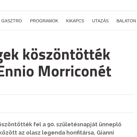
GASZTRO
PROGRAMOK
KIKAPCS
UTAZÁS
BALATON
gek köszöntötték
Ennio Morriconét
öszöntötték fel a 90. születésnapját ünneplő
özött az olasz legenda honfitársa, Gianni