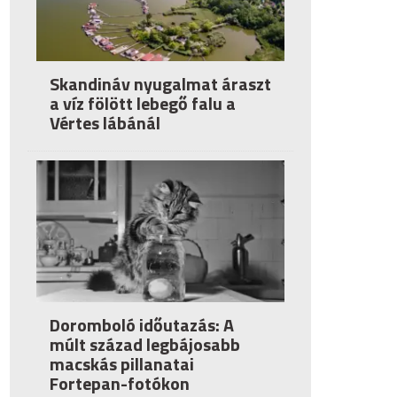
Skandináv nyugalmat áraszt
a víz fölött lebegő falu a
Vértes lábánál
Doromboló időutazás: A
múlt század legbájosabb
macskás pillanatai
Fortepan-fotókon