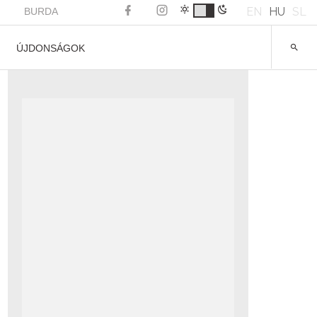
EN
HU
SL
BURDA
ÚJDONSÁGOK