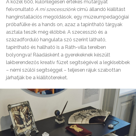
A közel 600, különlegesen értékes műtárgyat
felvonultató
A mi szecessziónk
című állandó kiállítást
hanginstallációs megoldások, egy múzeumpedagógiai
próbafülke és a hands on, azaz a tapintható tárgyak
asztala teszik még élőbbé. A szecesszió és a
századforduló hangulata szó szerint látható,
tapintható és hallható is a Ráth-villa tereiben
bolyongva! Ráadásként a gyerekeknek készült
lakberendezős kreatív füzet segítségével a legkisebbek
– némi szülői segítséggel – teljesen rájuk szabottan
járhatják be a kiállítótereket.