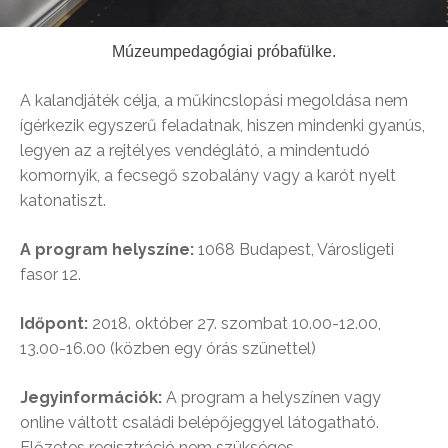
Múzeumpedagógiai próbafülke.
A kalandjáték célja, a műkincslopási megoldása nem
ígérkezik egyszerű feladatnak, hiszen mindenki gyanús,
legyen az a rejtélyes vendéglátó, a mindentudó
komornyik, a fecsegő szobalány vagy a karót nyelt
katonatiszt.
A program helyszíne:
1068 Budapest, Városligeti
fasor 12.
Időpont:
2018. október 27. szombat 10.00-12.00,
13.00-16.00 (közben egy órás szünettel)
Jegyinformációk:
A program a helyszínen vagy
online váltott családi belépőjeggyel látogatható.
Előzetes regisztráció nem szükséges.