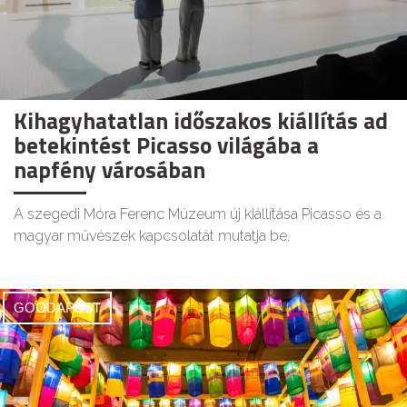
Kihagyhatatlan időszakos kiállítás ad
betekintést Picasso világába a
napfény városában
A szegedi Móra Ferenc Múzeum új kiállítása Picasso és a
magyar művészek kapcsolatát mutatja be.
GOODAPEST