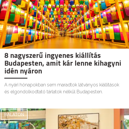
8 nagyszerű ingyenes kiállítás
Budapesten, amit kár lenne kihagyni
idén nyáron
A nyári hónapokban sem maradtok látványos kiállítások
és elgondolkodtató tárlatok nélkül Budapesten.
BALATON