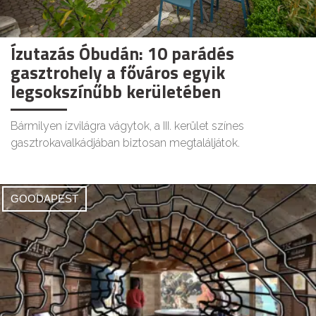
Ízutazás Óbudán: 10 parádés
gasztrohely a főváros egyik
legsokszínűbb kerületében
Bármilyen ízvilágra vágytok, a III. kerület színes
gasztrokavalkádjában biztosan megtaláljátok.
GOODAPEST