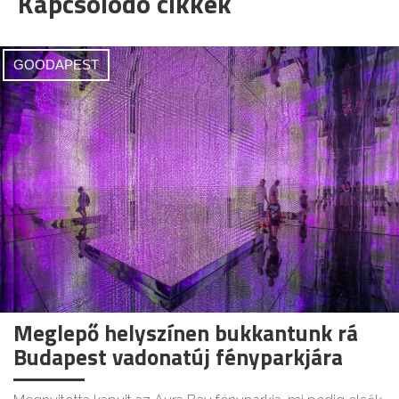
Kapcsolódó cikkek
GOODAPEST
Meglepő helyszínen bukkantunk rá
Budapest vadonatúj fényparkjára