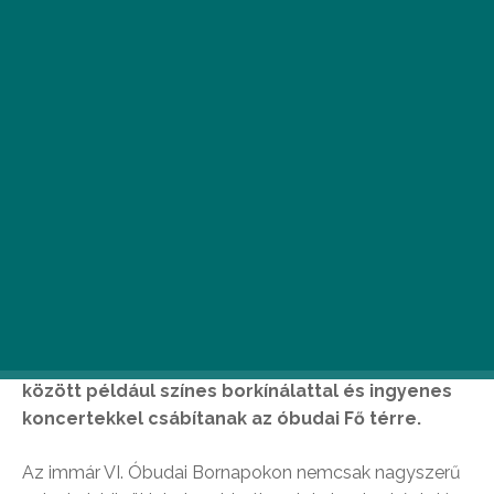
H
a kulturális és gasztronómiai
programokról van szó, Óbudára
évszaktól függetlenül számíthatunk,
ez nem kérdés. Szeptember 21-23
között például színes borkínálattal és ingyenes
koncertekkel csábítanak az óbudai Fő térre.
Az immár VI. Óbudai Bornapokon nemcsak nagyszerű