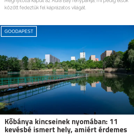
Megnyitotta kapuit az Aura Bay fényparkja, mi pedig elsők
között fedeztük fel káprázatos világát.
GOODAPEST
Kőbánya kincseinek nyomában: 11
kevésbé ismert hely, amiért érdemes