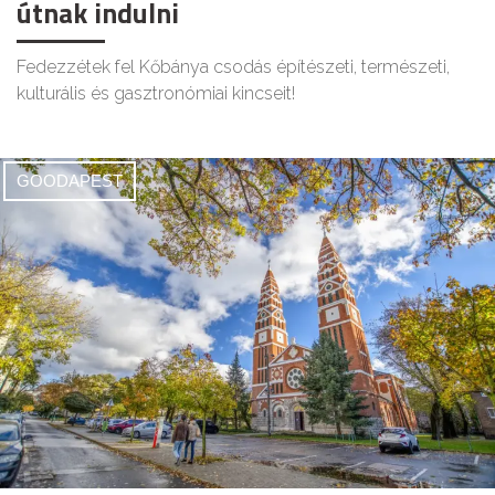
útnak indulni
Fedezzétek fel Kőbánya csodás építészeti, természeti,
kulturális és gasztronómiai kincseit!
GOODAPEST