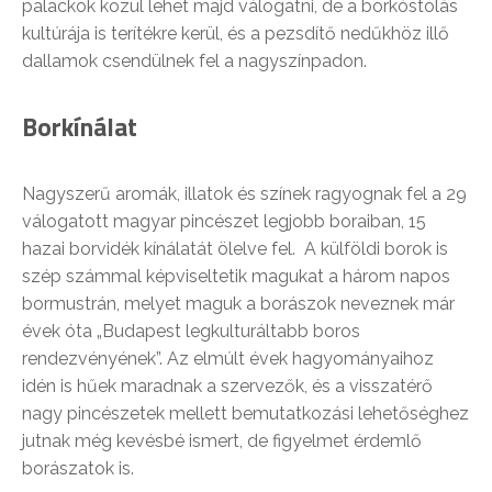
palackok közül lehet majd válogatni, de a borkóstolás
kultúrája is terítékre kerül, és a pezsdítő nedűkhöz illő
dallamok csendülnek fel a nagyszínpadon.
Borkínálat
Nagyszerű aromák, illatok és színek ragyognak fel a 29
válogatott magyar pincészet legjobb boraiban, 15
hazai borvidék kínálatát ölelve fel. A külföldi borok is
szép számmal képviseltetik magukat a három napos
bormustrán, melyet maguk a borászok neveznek már
évek óta „Budapest legkulturáltabb boros
rendezvényének”. Az elmúlt évek hagyományaihoz
idén is hűek maradnak a szervezők, és a visszatérő
nagy pincészetek mellett bemutatkozási lehetőséghez
jutnak még kevésbé ismert, de figyelmet érdemlő
borászatok is.