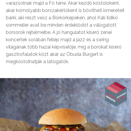
varázsolnak majd a Fő térre. Akár kezdő kóstolóként,
akár komolyabb borszakértőként is bővítheti ismereteit
bárki, aki részt vesz a Borkörképeken, ahol Káli Ildikó
sommelier avat be minden érdeklődőt a válogatott
borsorok rejtelmeibe. A jó hangulatot kísérő zenei
koncertek sorában fellép majd a jazz és a swing
világának több hazai képviselője, míg a borokat kísérő
gasztrofalatok közt akár az Óbuda Burgert is
megkóstolhatják a látogatók.