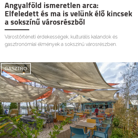
Angyalföld ismeretlen arca:
Elfeledett és ma is velünk élő kincsek
a sokszínű városrészből
Várostörténeti érdekességek, kulturális kalandok és
gasztronómiai élmények a sokszínű városrészben.
GASZTRO