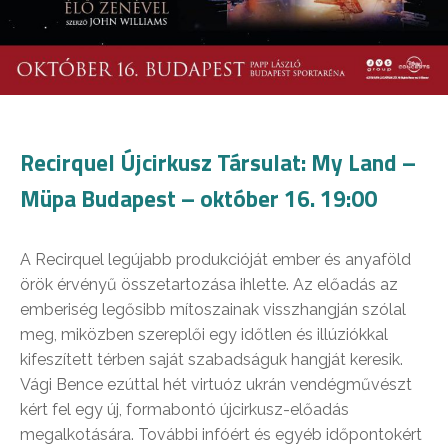
Recirquel Újcirkusz Társulat: My Land –
Müpa Budapest – október 16. 19:00
A Recirquel legújabb produkcióját ember és anyaföld
örök érvényű összetartozása ihlette. Az előadás az
emberiség legősibb mítoszainak visszhangján szólal
meg, miközben szereplői egy időtlen és illúziókkal
kifeszített térben saját szabadságuk hangját keresik.
Vági Bence ezúttal hét virtuóz ukrán vendégművészt
kért fel egy új, formabontó újcirkusz-előadás
megalkotására. További infóért és egyéb időpontokért