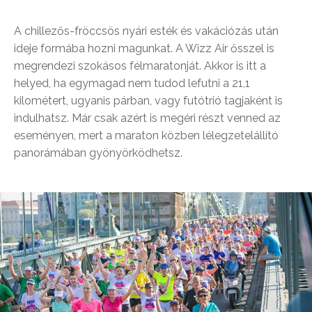
A chillezős-fröccsös nyári esték és vakációzás után
ideje formába hozni magunkat. A Wizz Air ősszel is
megrendezi szokásos félmaratonját. Akkor is itt a
helyed, ha egymagad nem tudod lefutni a 21,1
kilométert, ugyanis párban, vagy futótrió tagjaként is
indulhatsz. Már csak azért is megéri részt venned az
eseményen, mert a maraton közben lélegzetelállító
panorámában gyönyörködhetsz.