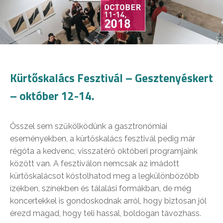
Kürtőskalács Fesztivál – Gesztenyéskert
– október 12-14.
Ősszel sem szűkölködünk a gasztronómiai
eseményekben, a kürtőskalács fesztivál pedig már
régóta a kedvenc, visszatérő októberi programjaink
között van. A fesztiválon nemcsak az imádott
kürtőskalácsot kóstolhatod meg a legkülönbözőbb
ízekben, színekben és tálalási formákban, de még
koncertekkel is gondoskodnak arról, hogy biztosan jól
érezd magad, hogy teli hassal, boldogan távozhass.