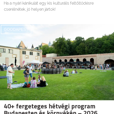
Ha a nyári kánikulát egy kis kulturális feltöltődésre
cserélnétek, jó helyen jártok!
GOODAPEST
40+ fergeteges hétvégi program
Budapesten és környékén – 2026.