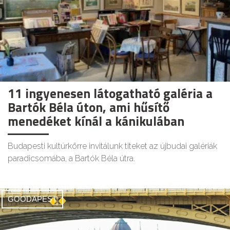
11 ingyenesen látogatható galéria a
Bartók Béla úton, ami hűsítő
menedéket kínál a kánikulában
Budapesti kultúrkörre invitálunk titeket az újbudai galériák
paradicsomába, a Bartók Béla útra.
GOODAPEST