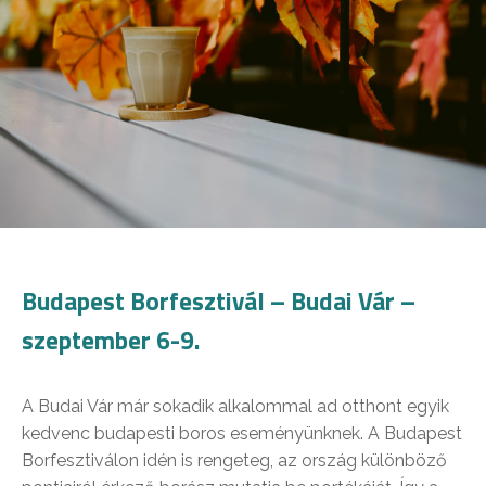
Budapest Borfesztivál – Budai Vár –
szeptember 6-9.
A Budai Vár már sokadik alkalommal ad otthont egyik
kedvenc budapesti boros eseményünknek. A Budapest
Borfesztiválon idén is rengeteg, az ország különböző