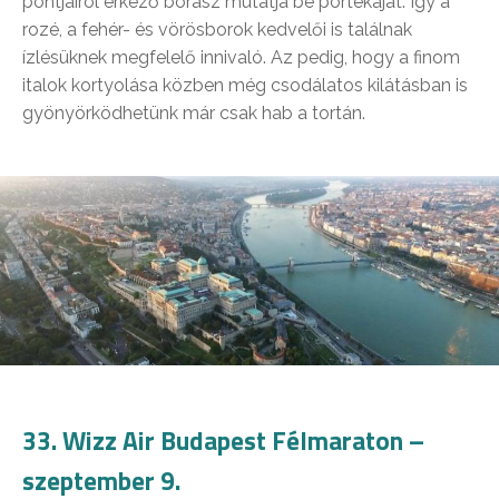
pontjairól érkező borász mutatja be portékáját. Így a
rozé, a fehér- és vörösborok kedvelői is találnak
ízlésüknek megfelelő innivaló. Az pedig, hogy a finom
italok kortyolása közben még csodálatos kilátásban is
gyönyörködhetünk már csak hab a tortán.
33. Wizz Air Budapest Félmaraton –
szeptember 9.