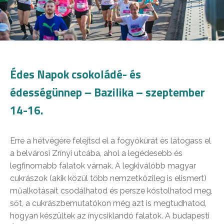
Édes Napok csokoládé- és
édességünnep – Bazilika – szeptember
14-16.
Erre a hétvégére felejtsd el a fogyókúrát és látogass el
a belvárosi Zrínyi utcába, ahol a legédesebb és
legfinomabb falatok várnak. A legkiválóbb magyar
cukrászok (akik közül több nemzetközileg is elismert)
műalkotásait csodálhatod és persze kóstolhatod meg,
sőt, a cukrászbemutatókon még azt is megtudhatod,
hogyan készültek az ínycsiklandó falatok. A budapesti