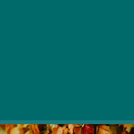
Séta a Margitszigeten
Nem tudjuk, ti hogy vagytok vele, de szerintünk a
Margitsziget ősszel a legszebb. Ha a sportosabb
típusba tartozol, ne fogd vissza magad, és fuss egy
kört a futópályán, melyre már alighanem ráhullott
néhány megsárgult falevél. Ha pedig inkább csak
sétálni volna kedved, tedd azt. Még hangulatosabbá
teheted a sétálást, ha a Margitsziget előtt útba ejted a
Jászai Mari tértől három percre lévő
My Green Cupot,
kérj egy isteni finom lattét elvitelre, amit a szigeten
szürcsölgetsz el.