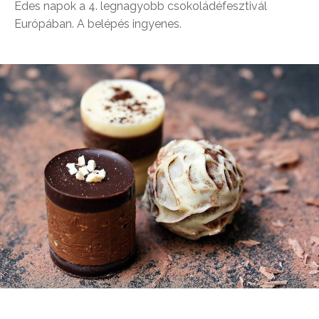
Édes napok a 4. legnagyobb csokoládéfesztivál
Európában. A belépés ingyenes.