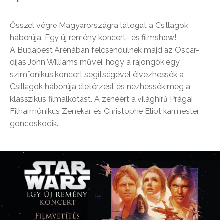
Ősszel végre Magyarországra látogat a Csillagok
háborúja: Egy új remény koncert- és filmshow!
A Budapest Arénában felcsendülnek majd az Oscar-
díjas John Williams művei, hogy a rajongók egy
szimfonikus koncert segítségével élvezhessék a
Csillagok háborúja életérzést és nézhessék meg a
klasszikus filmalkotást. A zenéért a világhírű Prágai
Filharmónikus Zenekar és Christophe Eliot karmester
gondoskodik.