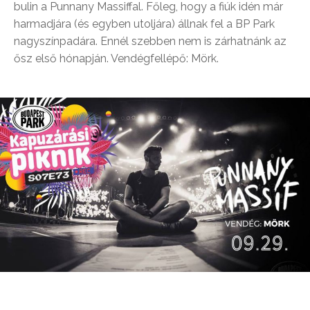
bulin a Punnany Massiffal. Főleg, hogy a fiúk idén már
harmadjára (és egyben utoljára) állnak fel a BP Park
nagyszínpadára. Ennél szebben nem is zárhatnánk az
ősz első hónapján. Vendégfellépő: Mörk.