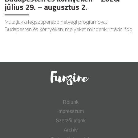
július 29. – augusztus 2.
Mutatjuk a legszuperebb hétvégi programokat
Budapesten és környékén, melyeket mindenki imádni fog.
Rólunk
Impresszum
Szerzői jogok
Archív