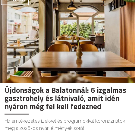
Újdonságok a Balatonnál: 6 izgalmas
gasztrohely és látnivaló, amit idén
nyáron még fel kell fedezned
Ha emlékezetes ízekkel és programokkal koronáznátok
meg a 2026-os nyári élmények sorát.