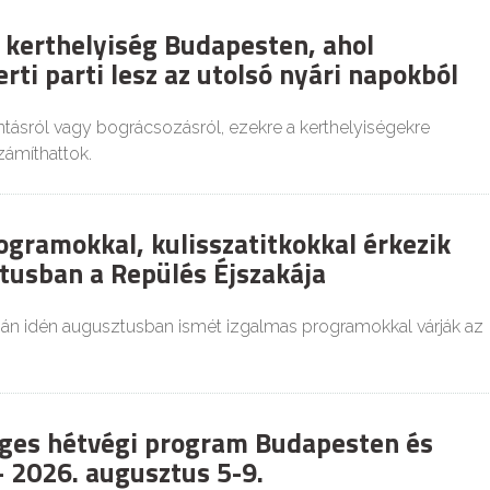
 kerthelyiség Budapesten, ahol
rti parti lesz az utolsó nyári napokból
tásról vagy bográcsozásról, ezekre a kerthelyiségekre
zámíthattok.
ogramokkal, kulisszatitkokkal érkezik
tusban a Repülés Éjszakája
ján idén augusztusban ismét izgalmas programokkal várják az
ges hétvégi program Budapesten és
 2026. augusztus 5-9.