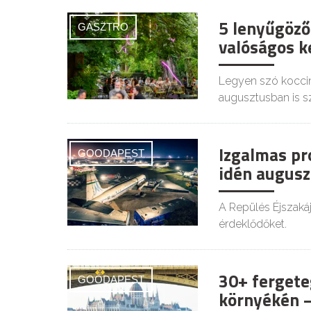
5 lenyűgöző
GASZTRO
valóságos ke
Legyen szó koccin
augusztusban is s
Izgalmas pr
GOODAPEST
idén augusz
A Repülés Éjszaká
érdeklődőket.
30+ fergete
GOODAPEST
környékén –