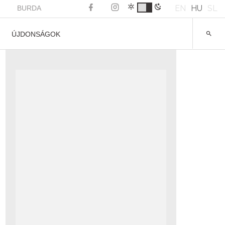
EN
HU
SL
BURDA
ÚJDONSÁGOK