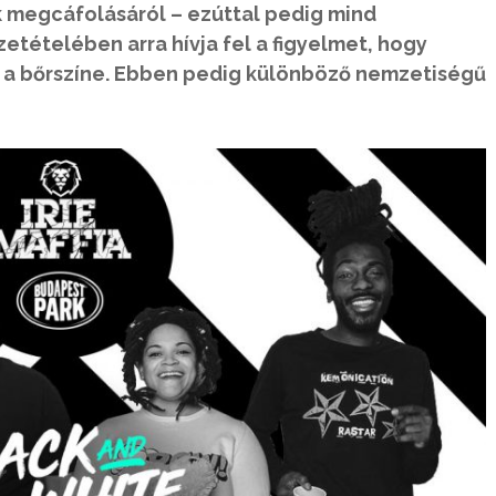
k megcáfolásáról – ezúttal pedig mind
etételében arra hívja fel a figyelmet, hogy
n a bőrszíne. Ebben pedig különböző nemzetiségű