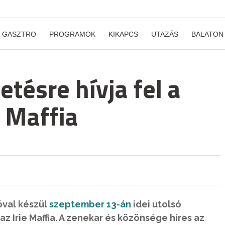
GASZTRO
PROGRAMOK
KIKAPCS
UTAZÁS
BALATON
tésre hívja fel a
e Maffia
val készül
szeptember 13-án
idei utolsó
z Irie Maffia. A zenekar és közönsége híres az