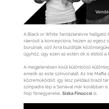
A Black or White fantázianévre hallgató
ráerősít a koncepcióra, hiszen az egész
borulnak, sőt! Arra buzdítják közönségü
ügyhöz, úgy ezen az estén ők is ebből a k
A megjelenésen kívül különböző külön
emelik az este színvonalát. Az Irie Maffia
közreműködőit, így lesz például brazil t
színpadra lép a Senával már korábban i
hop fenegyereke,
Siska Finuccsi
is.