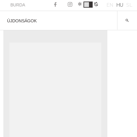
EN
HU
SL
BURDA
ÚJDONSÁGOK