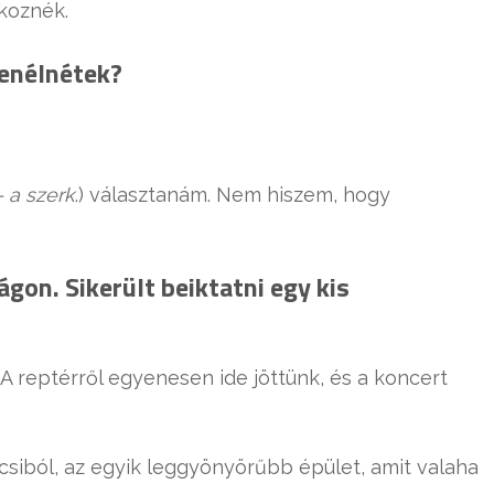
koznék.
zenélnétek?
– a szerk
.) választanám. Nem hiszem, hogy
on. Sikerült beiktatni egy kis
 A reptérről egyenesen ide jöttünk, és a koncert
csiból, az egyik leggyönyörűbb épület, amit valaha