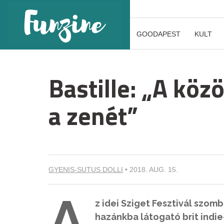
GOODAPEST
KULT
Bastille: „A köz
a zenét”
GYENIS-SUTUS DOLLI
•
2018. AUG. 15.
A
z idei Sziget Fesztivál szom
hazánkba látogató brit indi