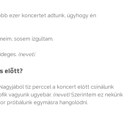
öbb ezer koncertet adtunk, úgyhogy én
meim, sosem izgultam.
 ideges.
(nevet)
s előtt?
agyjából tíz perccel a koncert előtt csinálunk
ofik vagyunk ugyebár.
(nevet)
Szerintem ez nekünk
kor próbálunk egymásra hangolódni.