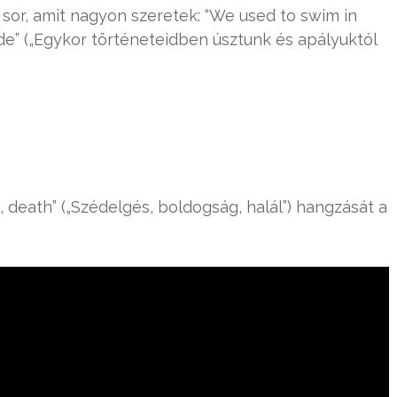
sor, amit nagyon szeretek: “We used to swim in
ide” („Egykor történeteidben úsztunk és apályuktól
death” („Szédelgés, boldogság, halál”) hangzását a