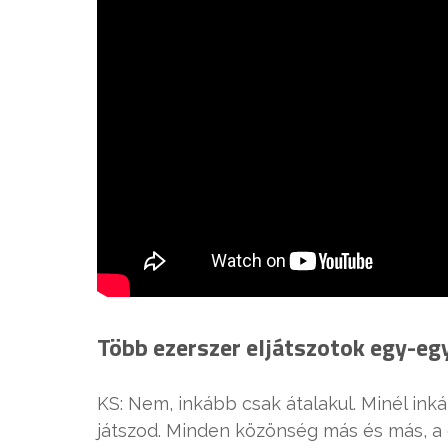
Több ezerszer eljátszotok egy-eg
KS: Nem, inkább csak átalakul. Minél i
játszod. Minden közönség más és más, a 