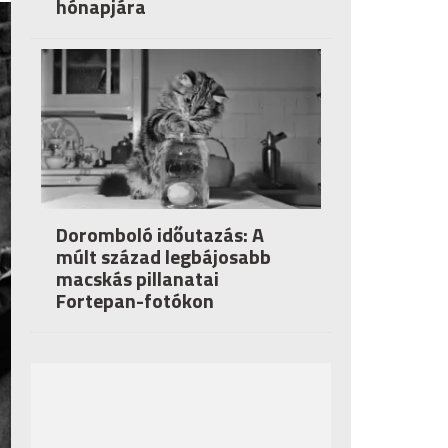
hónapjára
Doromboló időutazás: A
múlt század legbájosabb
macskás pillanatai
Fortepan-fotókon