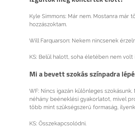
Kyle Simmons: Már nem. Mostanra már t
hozzászoktam.
Will Farquarson: Nekem nincsenek érzel
KS: Belül halott, soha életében nem volt
Mi a bevett szokás színpadra lépé
WF: Nincs igazán különleges szokásunk. N
néhány beéneklési gyakorlatot, mivel pr
több mint szükségszerű formaság, ilyen
KS: Összekapcsolódni.