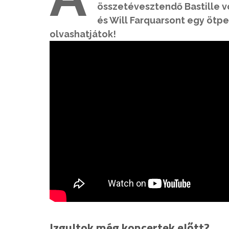
összetévesztendő Bastille vo
és Will Farquarsont egy ötp
olvashatjátok!
Izgultok még koncertek előtt?