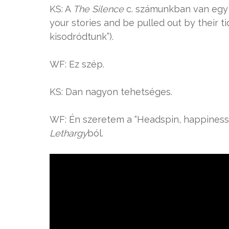
KS: A
The
Silence
c. számunkban van egy 
your stories and be pulled out by their t
kisodródtunk”).
WF: Ez szép.
KS: Dan nagyon tehetséges.
WF: Én szeretem a “Headspin, happiness, 
Lethargy
ból.