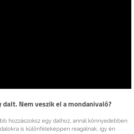
y dalt. Nem veszik el a mondanivaló?
nkább hozzászoksz egy dalhoz, annál könnyedebben
dalokra is különféleképpen reagálnak, így én