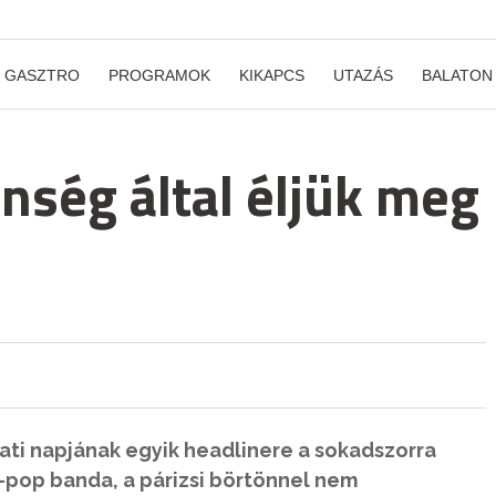
GASZTRO
PROGRAMOK
KIKAPCS
UTAZÁS
BALATON
önség által éljük meg
bati napjának egyik headlinere a sokadszorra
e-pop banda, a párizsi börtönnel nem