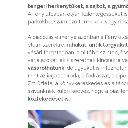
tengeri herkenytűket, a sajtot, a gyüm
A Fény utcában olyan különlegesséket is
parkokból származó termékek, vagy ritk
A piacozás élménye azonban a Fény utcá
élelmiszerekre,
ruhákat, antik tárgyakat
vásári forgatagban, ami több szinten, öss
várja azokat, akik szeretnek kincsekre v
vásárolhatunk
, de ügyeket is intézhetü
mint az ingatlaniroda, a fodrászat, a cip
Zrt. üzlete, a könyvkereskedés és a táncr
szívünknek külön kedves, hogy a piac
le
közlekedését is.