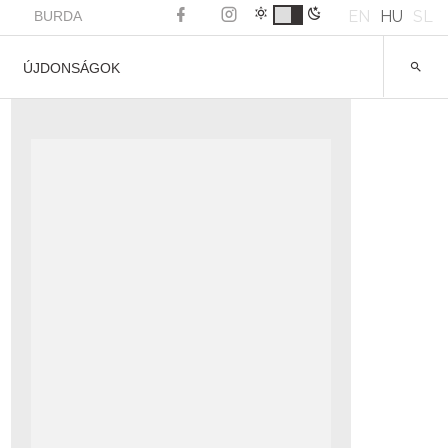
EN
HU
SL
BURDA
ÚJDONSÁGOK