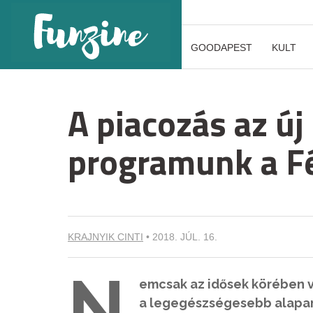
GOODAPEST
KULT
A piacozás az ú
programunk a F
KRAJNYIK CINTI
•
2018. JÚL. 16.
N
emcsak az idősek körében v
a legegészségesebb alapany