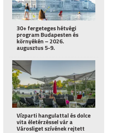
30+ fergeteges hétvégi
program Budapesten és
környékén – 2026.
augusztus 5-9.
Vízparti hangulattal és dolce
vita életérzéssel vár a
Városliget szívének rejtett