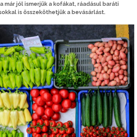
a már jól ismerjük a kofákat, ráadásul baráti
okkal is összeköthetjük a bevásárlást.