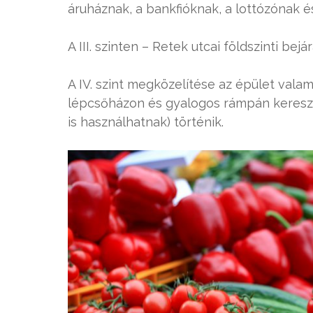
áruháznak, a bankfióknak, a lottózónak é
A III. szinten – Retek utcai földszinti bejá
A IV. szint megközelítése az épület valam
lépcsőházon és gyalogos rámpán kereszt
is használhatnak) történik.