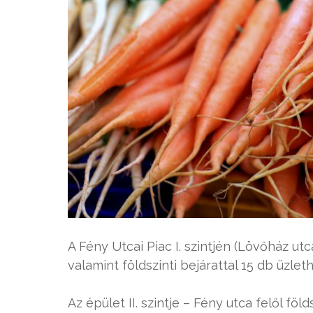
A Fény Utcai Piac I. szintjén (Lövőház utc
valamint földszinti bejárattal 15 db üzleth
Az épület II. szintje – Fény utca felől föld