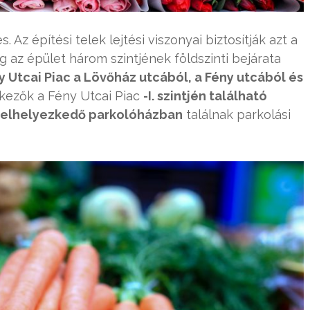
 Az építési telek lejtési viszonyai biztosítják azt a
g az épület három szintjének földszinti bejárata
y Utcai Piac a Lövőház utcából, a Fény utcából és
kezők a Fény Utcai Piac
-I. szintjén található
t elhelyezkedő parkolóházban
találnak parkolási