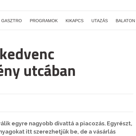
GASZTRO
PROGRAMOK
KIKAPCS
UTAZÁS
BALATON
j kedvenc
ény utcában
álik egyre nagyobb divattá a piacozás. Egyrészt,
agokat itt szerezhetjük be, de a vásárlás