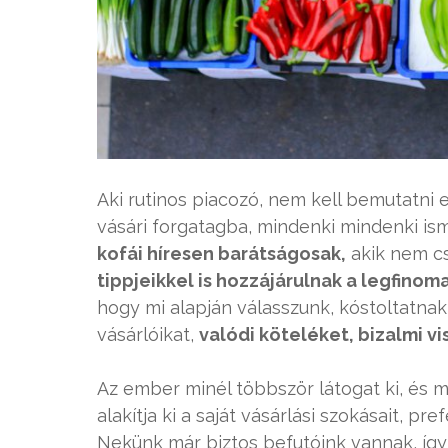
Aki rutinos piacozó, nem kell bemutatni e
vásári forgatagba, mindenki mindenki ism
kofái híresen barátságosak,
akik nem cs
tippjeikkel is hozzájárulnak a legfino
hogy mi alapján válasszunk, kóstoltatnak, 
vásárlóikat,
valódi köteléket, bizalmi vi
Az ember minél többször látogat ki, és 
alakítja ki a saját vásárlási szokásait, pr
Nekünk már biztos befutóink vannak, íg