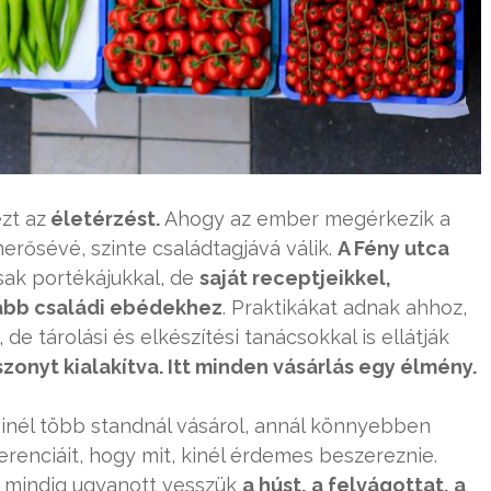
zt az
életérzést.
Ahogy az ember megérkezik a
erősévé, szinte családtagjává válik.
A Fény utca
ak portékájukkal, de
saját receptjeikkel,
mabb családi ebédekhez
. Praktikákat adnak ahhoz,
de tárolási és elkészítési tanácsokkal is ellátják
szonyt kialakítva. Itt minden vásárlás egy élmény.
minél több standnál vásárol, annál könnyebben
eferenciáit, hogy mit, kinél érdemes beszereznie.
y mindig ugyanott vesszük
a húst, a felvágottat, a