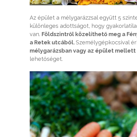
Az épület a mélygarázzsal együtt 5 szintes.
különleges adottságot, hogy gyakorlatila
van.
Földszintről közelíthető meg a Fén
a Retek utcából.
Személygépkocsival ér
mélygarázsban vagy az épület mellet
lehetőséget.