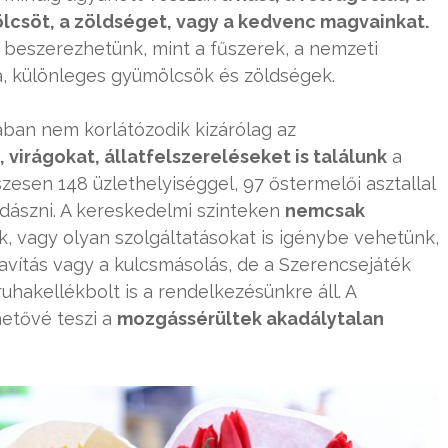
ölcsöt, a zöldséget, vagy a kedvenc magvainkat.
 beszerezhetünk, mint a fűszerek, a nemzeti
a, különleges gyümölcsök és zöldségek.
ban nem korlátózodik kizárólag az
, virágokat, állatfelszereléseket is találunk
a
zesen 148 üzlethelyiséggel, 97 őstermelői asztallal
adászni. A kereskedelmi szinteken
nemcsak
nk, vagy olyan szolgáltatásokat is igénybe vehetünk,
őjavítás vagy a kulcsmásolás, de a Szerencsejáték
uhakellékbolt is a rendelkezésünkre áll. A
hetővé teszi a
mozgássérültek akadálytalan