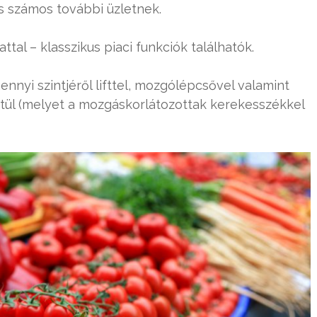
s számos további üzletnek.
rattal – klasszikus piaci funkciók találhatók.
ennyi szintjéről lifttel, mozgólépcsővel valamint
ül (melyet a mozgáskorlátozottak kerekesszékkel