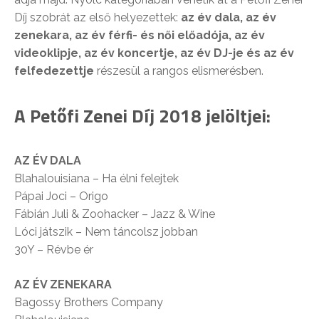
Díj szobrát az első helyezettek:
az év dala, az év
zenekara, az év férfi- és női előadója, az év
videoklipje, az év koncertje, az év DJ-je és az év
felfedezettje
részesül a rangos elismerésben.
A Petőfi Zenei Díj 2018 jelöltjei:
AZ ÉV DALA
Blahalouisiana – Ha élni felejtek
Pápai Joci – Origo
Fábián Juli & Zoohacker – Jazz & Wine
Lóci játszik – Nem táncolsz jobban
30Y – Révbe ér
AZ ÉV ZENEKARA
Bagossy Brothers Company