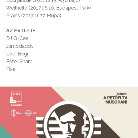
Lóci játszik (2017.12.15. A38 hajó)
Wellhello (2017.06.10. Budapest Park)
Brains (2017.11.27. Müpa)
AZ ÉV DJ-JE
DJ Q-Cee
Jumodaddy
Lotfi Begi
Peter Sharp
Pixa