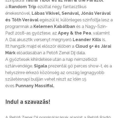
színpadra
Tátrai Tibor és az Ivan & the Parazol
,
a
Random Trip
ezúttal négy fantasztikus
énekesnővel,
Lábas Vikivel, Senával, Jónás Verával
és Tóth Verával
egészül ki, különleges színfoltja lesz a
programnak a
Kelemen Kabátban
és a Nagy-Szín-
Pad! 2018-as győztese, az
Apey & the Pea
, valamint
A Dal akusztik versenyt megnyerő
Leander Kills
is.
Itt hangzik majd el először élőben a
Cloud 9+ és Járai
Márk
előadásában a Petőfi Zenei Díj dala.
A győztesek kihirdetése után a nap nemzetközi
sztárvendége,
Sigala
prezentál 90 perces show-t, és a
helyszínre érkező közönség az ország legnagyobb
születésnapi buliján vehet részt az idén 15
éves
Punnany Massiffal.
Indul a szavazás!
A Petőfi Zenei Díj nominálásának alapját a Petőfi Rádió