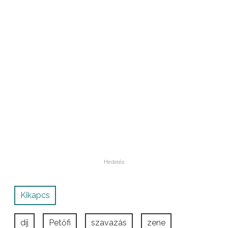
Kikapcs
díj
Petőfi
szavazás
zene