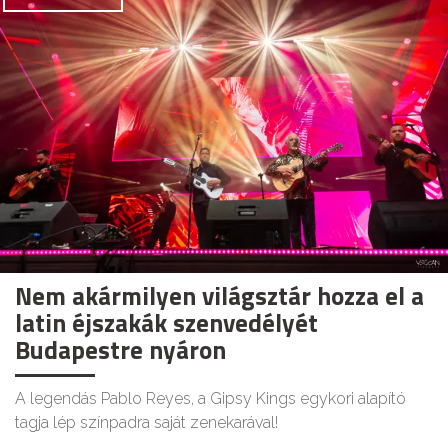
Nem akármilyen világsztár hozza el a
latin éjszakák szenvedélyét
Budapestre nyáron
A legendás Pablo Reyes, a Gipsy Kings egykori alapító
tagja lép színpadra saját zenekarával!