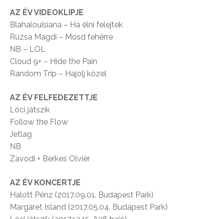
AZ ÉV VIDEOKLIPJE
Blahalouisiana – Ha élni felejtek
Rúzsa Magdi – Mosd fehérre
NB – LOL
Cloud 9+ – Hide the Pain
Random Trip – Hajolj közel
AZ ÉV FELFEDEZETTJE
Lóci játszik
Follow the Flow
Jetlag
NB
Zavodi + Berkes Olviér
AZ ÉV KONCERTJE
Halott Pénz (2017.09.01. Budapest Park)
Margaret Island (2017.05.04. Budapest Park)