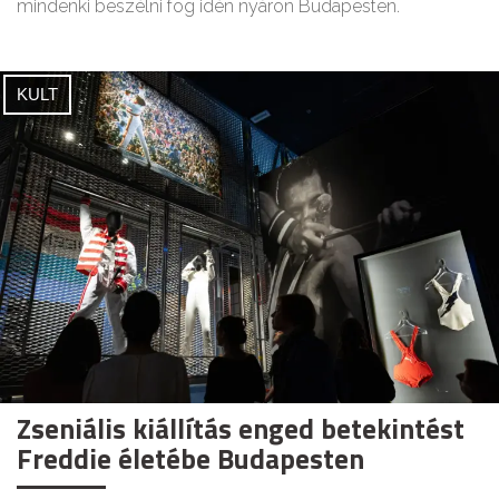
mindenki beszélni fog idén nyáron Budapesten.
KULT
Zseniális kiállítás enged betekintést
Freddie életébe Budapesten