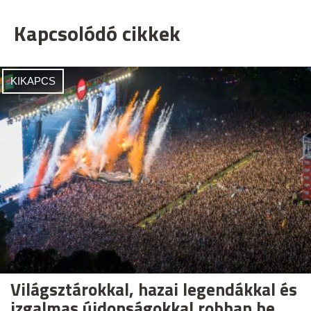
Kapcsolódó cikkek
KIKAPCS
Világsztárokkal, hazai legendákkal és
izgalmas újdonságokkal robban be