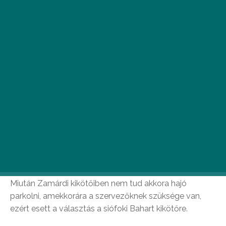
H
armadik éve rendezik meg a zamárdi
fesztivál Siófokra teleportált Boat
Parties projektjét, ami idén a Balaton
Sound és Veuve Clicquot
együttműködésében valósul meg.
Miután Zamárdi kikötőiben nem tud akkora hajó
parkolni, amekkorára a szervezőknek szüksége van,
ezért esett a választás a siófoki Bahart kikötőre.