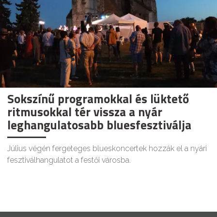
Sokszínű programokkal és lüktető
ritmusokkal tér vissza a nyár
leghangulatosabb bluesfesztiválja
Július végén fergeteges blueskoncertek hozzák el a nyári
fesztiválhangulatot a festői városba.