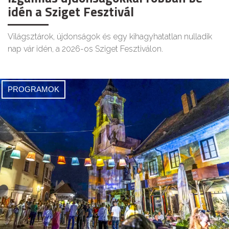
idén a Sziget Fesztivál
Világsztárok, újdonságok és egy kihagyhatatlan nulladik
nap vár idén, a 2026-os Sziget Fesztiválon.
PROGRAMOK