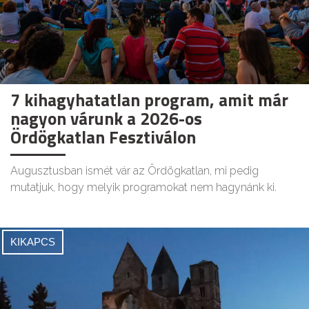
7 kihagyhatatlan program, amit már
nagyon várunk a 2026-os
Ördögkatlan Fesztiválon
Augusztusban ismét vár az Ördögkatlan, mi pedig
mutatjuk, hogy melyik programokat nem hagynánk ki.
KIKAPCS