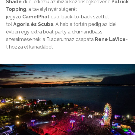
Shade
duó, érkezik az ibizai közönségkedvenc
Patrick
Topping
, a tavalyi nyár slágerét
jegyző
CamelPhat
duó, back-to-back szettet
tol
Agoria és Scuba
. A hab a tortán pedig az idei
évben egy extra boat party a drumandbass
szerelmeseinek: a Bladerunnaz csapata
Rene LaVice
-
t hozza el kanadából.