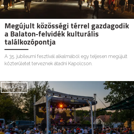
Megújult közösségi térrel gazdagodik
a Balaton-felvidék kulturális
találkozópontja
A 35. jubileumi fesztivál alkalmából egy teljesen megújult
közterületet terveznek átadni Kapolcson.
KIKAPCS