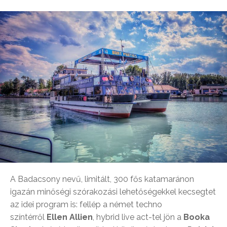
A Badacsony nevű, limitált, 300 fős katamaránon
igazán minőségi szórakozási lehetőségekkel kecsegtet
az idei program is: fellép a német techno
színtérről
Ellen Allien
, hybrid live act-tel jön a
Booka