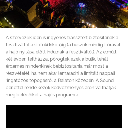
A szervezők idén is ingyenes transzfert biztosítanak a
fesztiváltól a siófoki kikötőig (a buszok mindig 1 órával
a hajó nyitása előtt indulnak a fesztiváltól). Az elmúlt
két évben teltházzal pörögtek ezek a bulik, tehát
érdemes mindenkinek bebiztosítania már most a
részvételét, ha nem akar lemaradni a limitált nappali
ringatózós topogásról a Balaton közepén. A Sound
bérlettel rendelkezők kedvezményes áron válthatják
meg belépőiket a hajós programra.