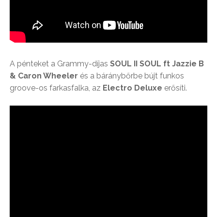
A pénteket a Grammy-díjas
SOUL II SOUL ft Jazzie B
& Caron Wheeler
és a báránybőrbe bújt funkos
groove-os farkasfalka, az
Electro Deluxe
erősíti.