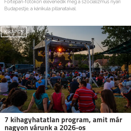
Fortepan-fotókon elevenedik meg a szocializmus nyári
Budapestje, a kánikula pillanataival.
KIKAPCS
7 kihagyhatatlan program, amit már
nagyon várunk a 2026-os