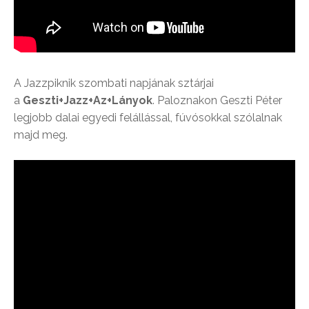
A Jazzpiknik szombati napjának sztárjai
a
Geszti+Jazz+Az+Lányok
. Paloznakon Geszti Péter
legjobb dalai egyedi felállással, fúvósokkal szólalnak
majd meg.