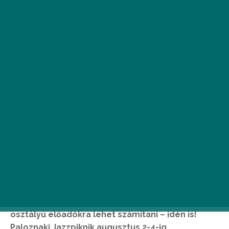
F
űben fekvés, napsütés, bor a kézben,
jazz a fülben, a háttérben pedig
hullámzik a Balaton. A paloznaki
szőlőhegyen igazi piknikhangulatra,
színvonalas gasztronómiai kínálatra és első
osztályú előadókra lehet számítani – idén is!
Paloznaki Jazzpiknik augusztus 2-4-ig,