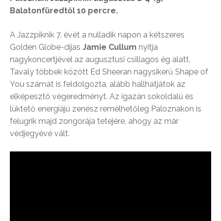
Balatonfüredtől 10 percre.
A Jazzpiknik 7. évét a nulladik napon a kétszeres
Golden Globe-díjas
Jamie Cullum
nyitja
nagykoncertjével az augusztusi csillagos ég alatt.
Tavaly többek között Ed Sheeran nagysikerű Shape of
You számát is feldolgozta, alább hallhatjátok az
elképesztő végeredményt. Az igazán sokoldalú és
lüktető energiájú zenész remélhetőleg Paloznakon is
felugrik majd zongorája tetejére, ahogy az már
védjegyévé vált.