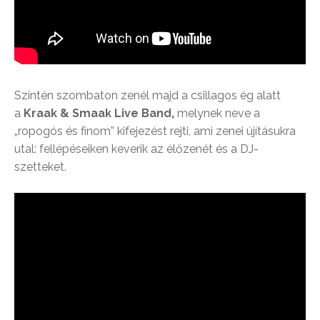
Szintén szombaton zenél majd a csillagos ég alatt
a
Kraak & Smaak Live Band,
melynek neve a
„ropogós és finom” kifejezést rejti, ami zenei újításukra
utal: fellépéseiken keverik az élőzenét és a DJ-
szetteket.