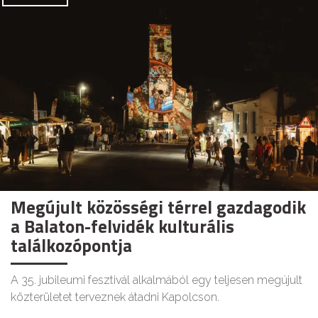
Megújult közösségi térrel gazdagodik
a Balaton-felvidék kulturális
találkozópontja
A 35. jubileumi fesztivál alkalmából egy teljesen megújult
közterületet terveznek átadni Kapolcson.