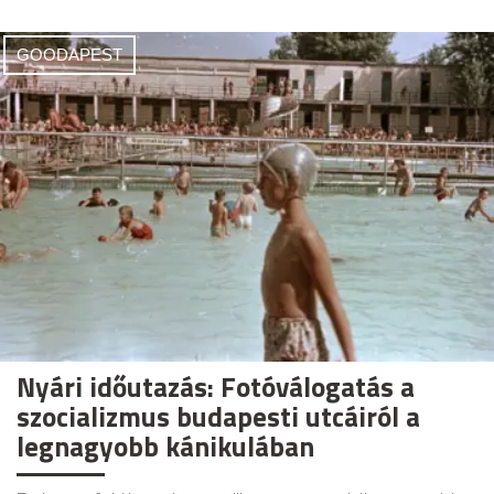
GOODAPEST
Nyári időutazás: Fotóválogatás a
szocializmus budapesti utcáiról a
legnagyobb kánikulában