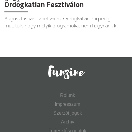
Ördögkatlan Fesztiválon
Augusztusban ismét vár az Ördögkatlan, mi pedig
mutatjuk, hogy melyik programokat nem hagynánk ki.
Rólunk
Impresszum
Szerzői jogok
Archív
Terjesztési pontok