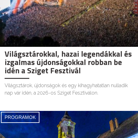
Világsztárokkal, hazai legendákkal és
izgalmas újdonságokkal robban be
idén a Sziget Fesztivál
Világsztárok, újdonságok és egy kihagyhatatlan nulladik
nap vár idén, a 2026-os Sziget Fesztiválon.
PROGRAMOK