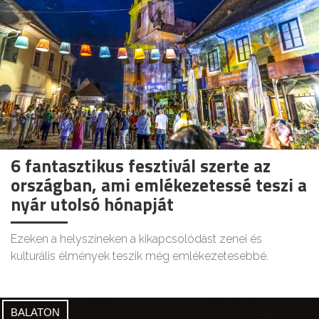
6 fantasztikus fesztivál szerte az
országban, ami emlékezetessé teszi a
nyár utolsó hónapját
Ezeken a helyszíneken a kikapcsolódást zenei és
kulturális élmények teszik még emlékezetesebbé.
BALATON