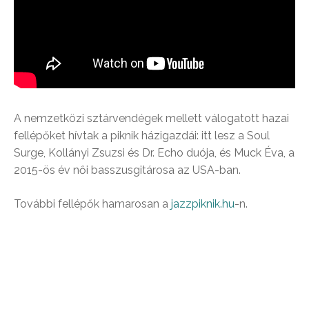
A nemzetközi sztárvendégek mellett válogatott hazai
fellépőket hívtak a piknik házigazdái: itt lesz a Soul
Surge, Kollányi Zsuzsi és Dr. Echo duója, és Muck Éva, a
2015-ös év női basszusgitárosa az USA-ban.
További fellépők hamarosan a
jazzpiknik.hu
-n.