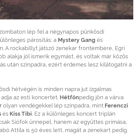
 szombaton lép fel a négynapos pünkösdi
különleges párosítás: a
Mystery Gang
és
 A rockabillyt játszó zenekar frontembere, Egri
bb alakja jól ismerik egymást, és voltak már közös
ás után színpadra, ezért érdemes lesz kilátogatni a
ösdi hétvégén is minden napra jut izgalmas
adja az esti koncertet.
Hétfőn
pedig jön a várva
r
olyan vendégekkel lép színpadra, mint
Ferenczi
s
és
Kiss Tibi
. Ez a különleges koncert triplán
mcsak Siófok ünnepel, hanem az együttes prímása,
abó Attila is 50 éves lett, magát a zenekart pedig