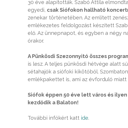
30 éve alapították. Szabó Attila elmond
egyedi,
csak Siófokon hallható koncert
zenekar történetében. Az említett zenész
emlékezetes feldolgozást készített Szab
elő. Az ünnepnapot, és egyben a négy 
órakor.
A Pünkösdi Szezonnyitó összes progra
is lesz. A teljes pünkösdi hétvége alatt 
sétahajók a siófoki kikötőből. Szombato
emlékpakettet is, ami az évforduló miatt
Siófok éppen 50 éve lett város és ilyen
kezdődik a Balaton!
További infókért katt
ide
.