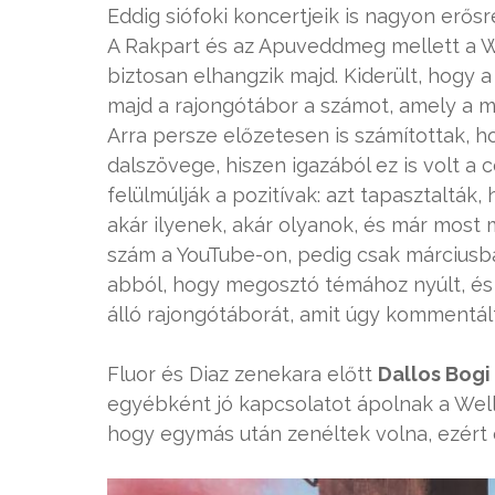
Eddig siófoki koncertjeik is nagyon erősr
A Rakpart és az Apuveddmeg mellett a We
biztosan elhangzik majd. Kiderült, hogy a
majd a rajongótábor a számot, amely a m
Arra persze előzetesen is számítottak, h
dalszövege, hiszen igazából ez is volt a 
felülmúlják a pozitívak: azt tapasztalták
akár ilyenek, akár olyanok, és már most
szám a YouTube-on, pedig csak márciusban 
abból, hogy megosztó témához nyúlt, és
álló rajongótáborát, amit úgy kommentált
Fluor és Diaz zenekara előtt
Dallos Bogi
egyébként jó kapcsolatot ápolnak a Wellhe
hogy egymás után zenéltek volna, ezért 