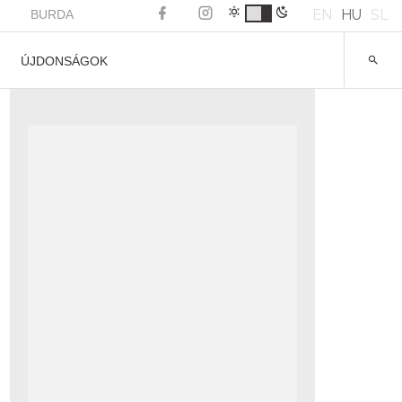
EN
HU
SL
BURDA
ÚJDONSÁGOK