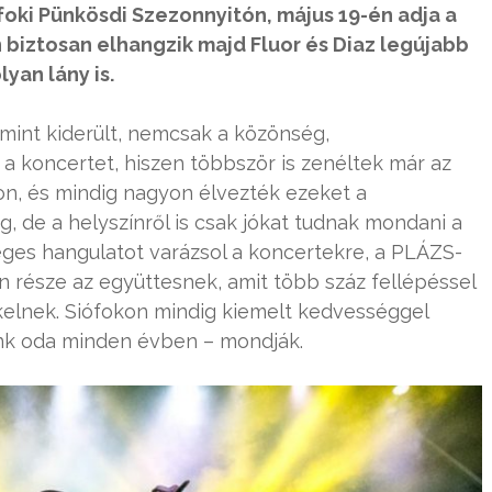
ófoki Pünkösdi Szezonnyitón, május 19-én adja a
 biztosan elhangzik majd Fluor és Diaz legújabb
yan lány is.
 mint kiderült, nemcsak a közönség,
 a koncertet, hiszen többször is zenéltek már az
on, és mindig nagyon élvezték ezeket a
, de a helyszínről is csak jókat tudnak mondani a
nleges hangulatot varázsol a koncertekre, a PLÁZS-
n része az együttesnek, amit több száz fellépéssel
kelnek. Siófokon mindig kiemelt kedvességgel
ünk oda minden évben – mondják.