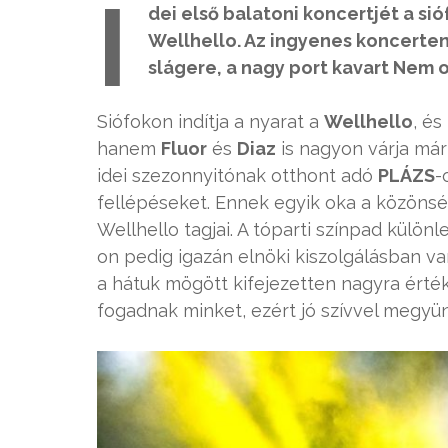
I
dei első balatoni koncertjét a si
Wellhello. Az ingyenes koncerten
slágere, a nagy port kavart Nem ol
Siófokon indítja a nyarat a
Wellhello
, és
hanem
Fluor
és
Diaz
is nagyon várja már
idei szezonnyitónak otthont adó
PLÁZS
-
fellépéseket. Ennek egyik oka a közönség
Wellhello tagjai. A tóparti színpad külö
on pedig igazán elnöki kiszolgálásban va
a hátuk mögött kifejezetten nagyra érté
fogadnak minket, ezért jó szívvel megy