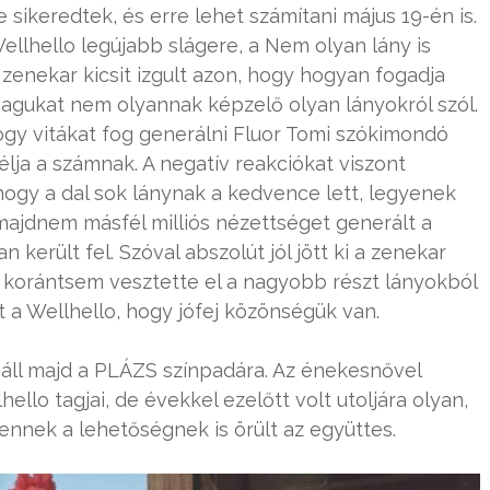
e sikeredtek, és erre lehet számítani május 19-én is.
llhello legújabb slágere, a Nem olyan lány is
 zenekar kicsit izgult azon, hogy hogyan fogadja
agukat nem olyannak képzelő olyan lányokról szól.
ogy vitákat fog generálni Fluor Tomi szókimondó
célja a számnak. A negatív reakciókat viszont
, hogy a dal sok lánynak a kedvence lett, legyenek
 majdnem másfél milliós nézettséget generált a
került fel. Szóval abszolút jól jött ki a zenekar
 korántsem vesztette el a nagyobb részt lányokból
 a Wellhello, hogy jófej közönségük van.
áll majd a PLÁZS színpadára. Az énekesnővel
llo tagjai, de évekkel ezelőtt volt utoljára olyan,
ennek a lehetőségnek is örült az együttes.