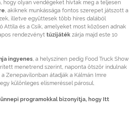
ta, hogy olyan vendégeket hívtak meg a teljesen
re
, akiknek munkássága fontos szerepet játszott a
ek, illetve együttesek több híres dalából
ó Attila és a Csík, amelyeket most közösen adnak
napos rendezvényt
tűzijáték
zárja majd este 10
mja ingyenes
, a helyszínen pedig Food Truck Show
sűrített menetrend szerint, naponta ötször indulnak
n a Zenepavilonban átadják a Kálmán Imre
 egy különleges elismeréssel párosul.
 ünnepi programokkal bizonyítja, hogy Itt