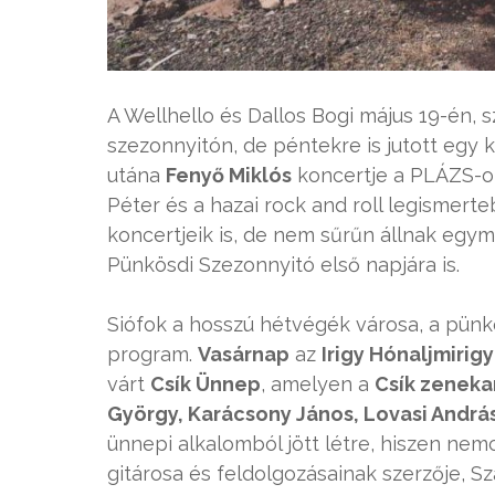
A Wellhello és Dallos Bogi május 19-én,
szezonnyitón, de péntekre is jutott egy 
utána
Fenyő Miklós
koncertje a PLÁZS-on.
Péter és a hazai rock and roll legismerte
koncertjeik is, de nem sűrűn állnak egym
Pünkösdi Szezonnyitó első napjára is.
Siófok a hosszú hétvégék városa, a pünk
program.
Vasárnap
az
Irigy Hónaljmirigy
várt
Csík Ünnep
, amelyen a
Csík zeneka
György, Karácsony János, Lovasi Andrá
ünnepi alkalomból jött létre, hiszen ne
gitárosa és feldolgozásainak szerzője, Sz