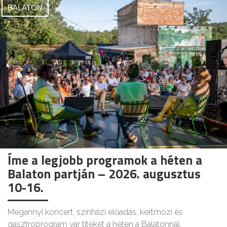
BALATON
Íme a legjobb programok a héten a
Balaton partján – 2026. augusztus
10-16.
Megannyi koncert, színházi előadás, kertmozi és
gasztroprogram vár titeket a héten a Balatonnál.