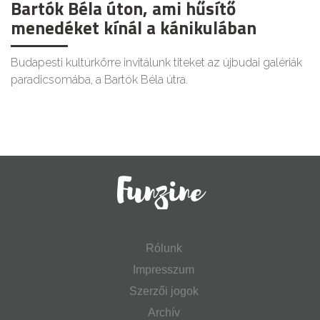
Bartók Béla úton, ami hűsítő
menedéket kínál a kánikulában
Budapesti kultúrkörre invitálunk titeket az újbudai galériák
paradicsomába, a Bartók Béla útra.
Rólunk
Impresszum
Szerzői jogok
Archív