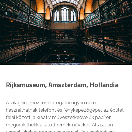
Rijksmuseum, Amszterdam, Hollandia
A világhírű múzeum látogatói ugyan nem
használhatnak telefont és fényképezőgépet az épület
falai között, a kreatív művészetkedvelők papíron
megörökíthetik a látott remekműveket. Általában