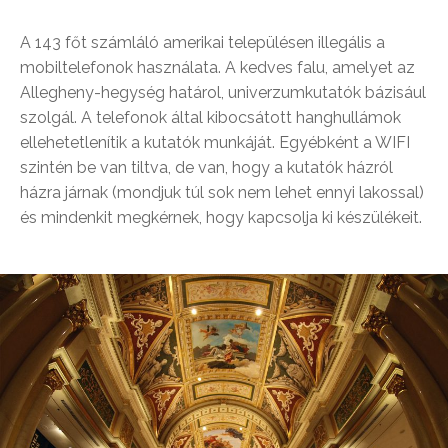
A 143 főt számláló amerikai településen illegális a
mobiltelefonok használata. A kedves falu, amelyet az
Allegheny-hegység határol, univerzumkutatók bázisául
szolgál. A telefonok által kibocsátott hanghullámok
ellehetetlenítik a kutatók munkáját. Egyébként a WIFI
szintén be van tiltva, de van, hogy a kutatók házról
házra járnak (mondjuk túl sok nem lehet ennyi lakossal)
és mindenkit megkérnek, hogy kapcsolja ki készülékeit.