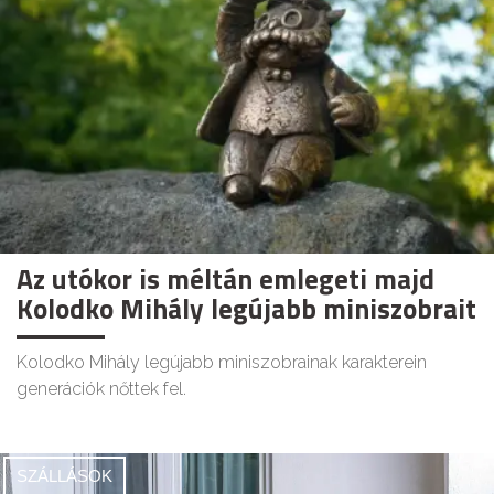
Az utókor is méltán emlegeti majd
Kolodko Mihály legújabb miniszobrait
Kolodko Mihály legújabb miniszobrainak karakterein
generációk nőttek fel.
SZÁLLÁSOK