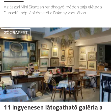
Az ászári Mini Skanzen rendhagyó módon tárja elétek a
Dunántúl népi építészetét a Bakony kapujában.
GOODAPEST
11 ingyenesen látogatható galéria a