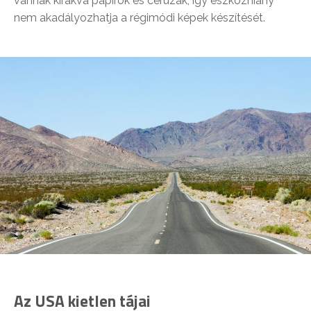
vannak kirakva papírok és ceruzák, így eszközhiány
nem akadályozhatja a régimódi képek készítését.
Az USA kietlen tájai