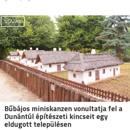
UTAZÁS
Bűbájos miniskanzen vonultatja fel a
Dunántúl építészeti kincseit egy
eldugott településen