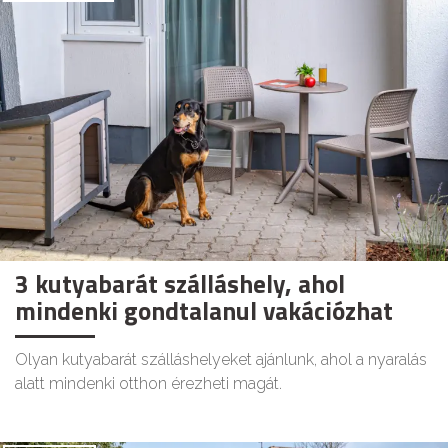
3 kutyabarát szálláshely, ahol
mindenki gondtalanul vakációzhat
Olyan kutyabarát szálláshelyeket ajánlunk, ahol a nyaralás
alatt mindenki otthon érezheti magát.