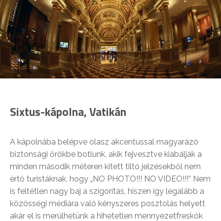
Sixtus-kápolna, Vatikán
A kápolnába belépve olasz akcentussal magyarázó
biztonsági őrökbe botlunk, akik fejvesztve kiabálják a
minden második méteren kitett tiltó jelzésekből nem
értő turistáknak, hogy „NO PHOTO!!! NO VIDEO!!!” Nem
is feltétlen nagy baj a szigorítás, hiszen így legalább a
közösségi médiára való kényszeres posztolás helyett
akár el is merülhetünk a hihetetlen mennyezetfreskók