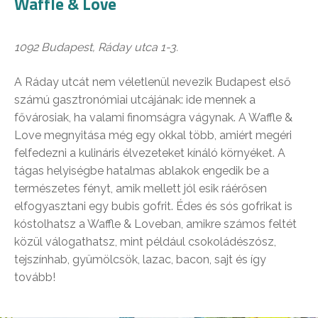
Waffle & Love
1092 Budapest, Ráday utca 1-3.
A Ráday utcát nem véletlenül nevezik Budapest első
számú gasztronómiai utcájának: ide mennek a
fővárosiak, ha valami finomságra vágynak. A Waffle &
Love megnyitása még egy okkal több, amiért megéri
felfedezni a kulináris élvezeteket kínáló környéket. A
tágas helyiségbe hatalmas ablakok engedik be a
természetes fényt, amik mellett jól esik ráérősen
elfogyasztani egy bubis gofrit. Édes és sós gofrikat is
kóstolhatsz a Waffle & Loveban, amikre számos feltét
közül válogathatsz, mint például csokoládészósz,
tejszínhab, gyümölcsök, lazac, bacon, sajt és így
tovább!