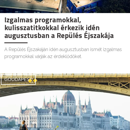
Izgalmas programokkal,
kulisszatitkokkal érkezik idén
augusztusban a Repülés Éjszakája
A Repülés Éjszakáján idén augusztusban ismét izgalmas
programokkal várják az érdeklődőket.
GOODAPEST