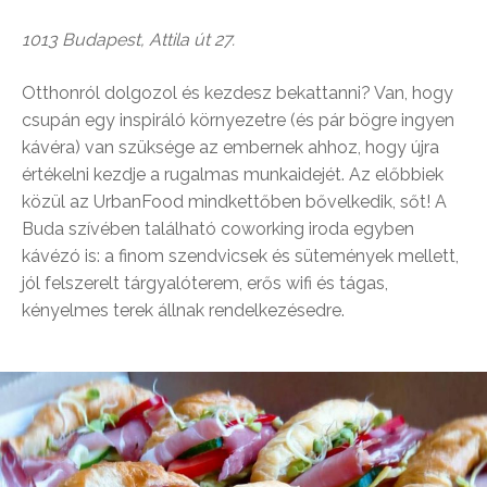
1013 Budapest, Attila út 27.
Otthonról dolgozol és kezdesz bekattanni? Van, hogy
csupán egy inspiráló környezetre (és pár bögre ingyen
kávéra) van szüksége az embernek ahhoz, hogy újra
értékelni kezdje a rugalmas munkaidejét. Az előbbiek
közül az UrbanFood mindkettőben bővelkedik, sőt! A
Buda szívében található coworking iroda egyben
kávézó is: a finom szendvicsek és sütemények mellett,
jól felszerelt tárgyalóterem, erős wifi és tágas,
kényelmes terek állnak rendelkezésedre.