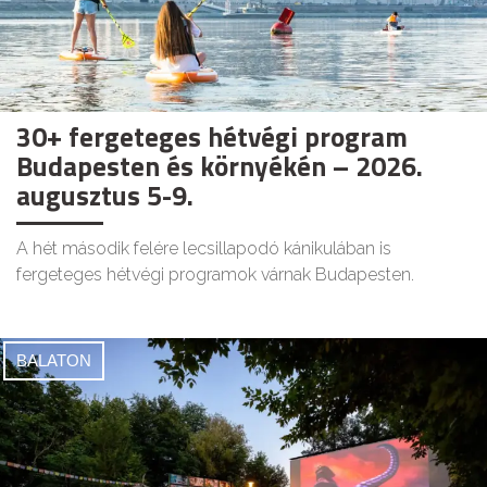
30+ fergeteges hétvégi program
Budapesten és környékén – 2026.
augusztus 5-9.
A hét második felére lecsillapodó kánikulában is
fergeteges hétvégi programok várnak Budapesten.
BALATON