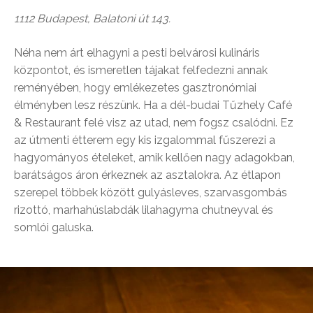
1112 Budapest, Balatoni út 143.
Néha nem árt elhagyni a pesti belvárosi kulináris
központot, és ismeretlen tájakat felfedezni annak
reményében, hogy emlékezetes gasztronómiai
élményben lesz részünk. Ha a dél-budai Tűzhely Café
& Restaurant felé visz az utad, nem fogsz csalódni. Ez
az útmenti étterem egy kis izgalommal fűszerezi a
hagyományos ételeket, amik kellően nagy adagokban,
barátságos áron érkeznek az asztalokra. Az étlapon
szerepel többek között gulyásleves, szarvasgombás
rizottó, marhahúslabdák lilahagyma chutneyval és
somlói galuska.