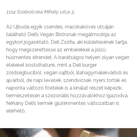
1114 Szabolcska Mihály utca 3.
Az Újbuda egyik csendes, macskaköves utcáján
található Deli’s Vegan Bistronak megálmodója az
egykori jógaoktató, Deli Zsófia, aki küldetésének tartja,
hogy megszerettesse az emberekkel a jóízű,
húsmentes étrendet. A barátságos helyen olyan vegán
ételeket kóstolhatunk, mint a Deli burger
zöldségbuciból, vegán sajtból, lilahagymalekvárból és
ajvárból, de napi levesek, szendvicsek, nyers torták és
naponta változó főételek is a kínálat részét képezik,
természetesen a szezonális hozzávalókhoz igazodva.
Néhány Deli’s termék gluténmentes változatban is
elérhető.