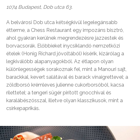
1074 Budapest, Dob utca 63.
A belvárosi Dob utca kétségkívül legelegánsabb
étterme, a Chess Restaurant egy impozáns bisztró,
ahol gyakran kerülnek megrendezésre jazzestek és
borvacsorák. Előbbieket ínycsiklandó nemzetközi
ételek (Honig Richard jóvoltából) kísérik, kizárólag a
legkiválóbb alapanyagokból. Az étlapon olyan
különlegességek sorakoznak fel, mint a Manouri sajt,
barackkal, kevert salátával és barack vinaigrettevel; a
zöldborsó krémleves julienne cukorborsóból, kacsa
rilettetel; a tengeri sügér pirított gnocchival és
karalábészósszal, illetve olyan klasszikusok, mint a
csirkepaprikás.