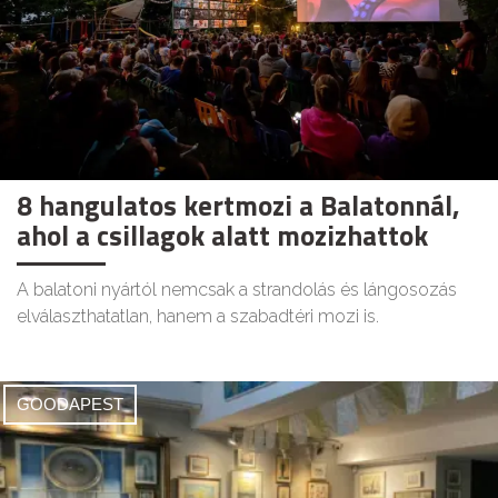
8 hangulatos kertmozi a Balatonnál,
ahol a csillagok alatt mozizhattok
A balatoni nyártól nemcsak a strandolás és lángosozás
elválaszthatatlan, hanem a szabadtéri mozi is.
GOODAPEST