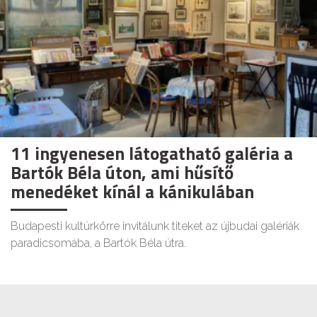
11 ingyenesen látogatható galéria a
Bartók Béla úton, ami hűsítő
menedéket kínál a kánikulában
Budapesti kultúrkörre invitálunk titeket az újbudai galériák
paradicsomába, a Bartók Béla útra.