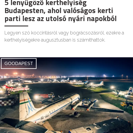
5 lenyűgöző kerthelyiség
Budapesten, ahol valóságos kerti
parti lesz az utolsó nyári napokból
Legyen szó koccintásról vagy bográcsozásról, ezekre a
kerthelyiségekre augusztusban is számíthattok.
GOODAPEST