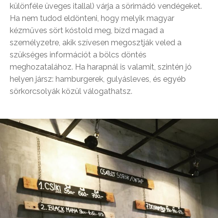
különféle üveges itallal) várja a sörimádó vendégeket.
Ha nem tudod eldönteni, hogy melyik magyar
kézműves sört kóstold meg, bízd magad a
személyzetre, akik szívesen megosztják veled a
szükséges információt a bölcs döntés
meghozatalához. Ha harapnál is valamit, szintén jó
helyen jársz: hamburgerek, gulyásleves, és egyéb
sörkorcsolyák közül válogathatsz.