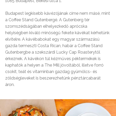
1085 Budapest, Békési utca 1.
Budapest legkisebb kávézójának címe nem másé, mint
a Coffee Stand Gutenbergé. A Gutenberg tér
szomszédságában elhelyezkedő aprócska
helyiségben kiváló minőségű fekete kávékat kérhetünk
elvitelre. A kávébabokat egy magyar származású
gazda termeszti Costa Rican, habár a Coffee Stand
Gutenbergbe a szekszárdi Lucky Cap Roasterytől
érkeznek. A kávékon túl kézműves péktermékek is
kaphatók a helyen a The Mill jóvoltából, illetve forró
csokit, teát és vitaminban gazdag gyümölcs- és
zöldségleveket is beszerezhetünk pénztárcabarát
áron.