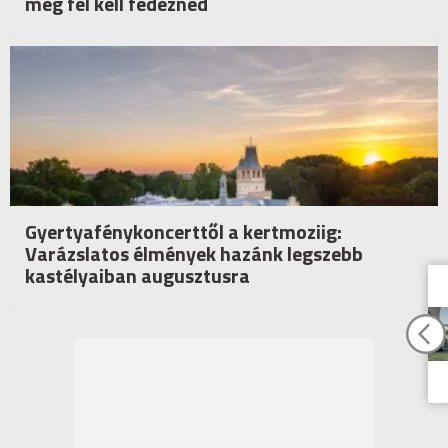
még fel kell fedezned
Gyertyafénykoncerttől a kertmoziig:
Varázslatos élmények hazánk legszebb
kastélyaiban augusztusra