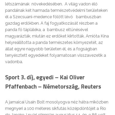
létszámának növekedésében. A világ vadon élő
pandáinak két harmada természetvédelmi területeken
él a Szecsuani-medence fölött lévő bambuszban
gazdag erdőkben. A faj fogyatkozását részben a
panda fő tápláléka, a bambusz eltűnésével
magyarázták, miután ez erdőket kiirtották. Amióta Kína
helyreállította a panda természetes környezetét, az
állat egyre nagyobb területen él, és a fogságban
tenyésztett egyedeket folyamatosan visszavezetik a
vadonba.
Sport
3. díj, egyedi –
Kai Oliver
Pfaffenbach –
Németország, Reuters
A jamaicai Usain Bolt mosolyogva néz hátra miközben
megnyeri a 100 méteres síkfutás középdöntőjét a Rio
de Janeiro-i nyári olimpián augusztus 14-én. 9.86 volt