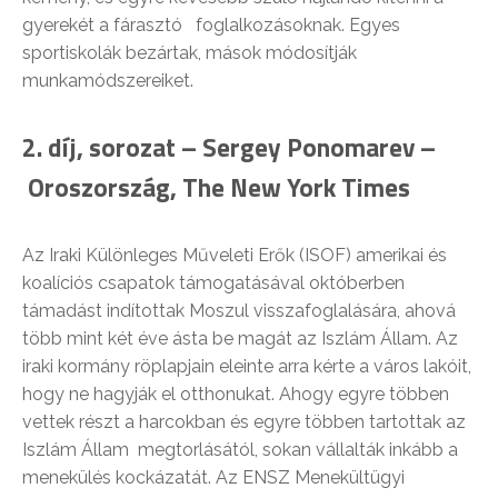
gyerekét a fárasztó foglalkozásoknak. Egyes
sportiskolák bezártak, mások módosítják
munkamódszereiket.
2. díj, sorozat –
Sergey Ponomarev –
Oroszország, The New York Times
Az Iraki Különleges Műveleti Erők (ISOF) amerikai és
koalíciós csapatok támogatásával októberben
támadást indítottak Moszul visszafoglalására, ahová
több mint két éve ásta be magát az Iszlám Állam. Az
iraki kormány röplapjain eleinte arra kérte a város lakóit,
hogy ne hagyják el otthonukat. Ahogy egyre többen
vettek részt a harcokban és egyre többen tartottak az
Iszlám Állam megtorlásától, sokan vállalták inkább a
menekülés kockázatát. Az ENSZ Menekültügyi