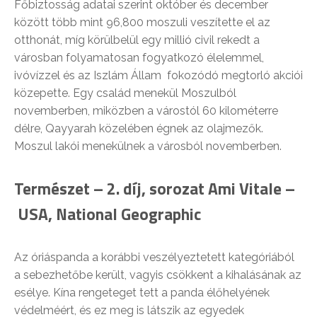
Főbiztosság adatai szerint október és december
között több mint 96,800 moszuli veszítette el az
otthonát, míg körülbelül egy millió civil rekedt a
városban folyamatosan fogyatkozó élelemmel,
ivóvízzel és az Iszlám Állam fokozódó megtorló akciói
közepette. Egy család menekül Moszulból
novemberben, miközben a várostól 60 kilométerre
délre, Qayyarah közelében égnek az olajmezők.
Moszul lakói menekülnek a városból novemberben.
Természet –
2. díj, sorozat
Ami Vitale –
USA, National Geographic
Az óriáspanda a korábbi veszélyeztetett kategóriából
a sebezhetőbe került, vagyis csökkent a kihalásának az
esélye. Kína rengeteget tett a panda élőhelyének
védelméért, és ez meg is látszik az egyedek