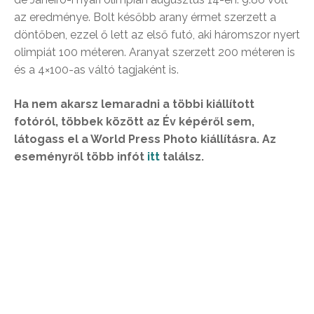
az eredménye. Bolt később arany érmet szerzett a
döntőben, ezzel ő lett az első futó, aki háromszor nyert
olimpiát 100 méteren. Aranyat szerzett 200 méteren is
és a 4×100-as váltó tagjaként is.
Ha nem akarsz lemaradni a többi kiállított
fotóról, többek között az Év képéről sem,
látogass el a World Press Photo kiállításra. Az
eseményről több infót
itt
találsz.