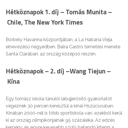
Hétköznapok
1. díj –
Tomás Munita –
Chile, The New York Times
Borbély Havanna központjában, a La Habana Vieja
elnevezésű negyedben. Balra Castro temetési menete
Santa Clarában, az ország középső részén.
Hétköznapok –
2. díj –
Wang Tiejun –
Kína
Egy tornász iskola tanulói lábujjerősítő gyakorlatot
végeznek 30 percen keresztül a kínai Hszücsouban.
Kínában 2000-nél is több sportiskola van, ezekből kerül
ki az ország olimpikonjainak 95 százaléka. Az edzés
kemény, és egyre kevesebb szülő hajlandó kitenni a