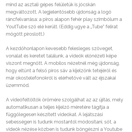
mind az asztali gépes felületük is jócskán
megváltozott. A legjelentősebb újdonság a logó
ráncfelvarrása: a piros alapon fehér play szimbólum a
YoutTube szó elé került. (Eddig ugye a „Tube” felirat
mögött piroslott.)
A kezdőhonlapon kevesebb felesleges szöveget,
vonalat és keretet találunk, a videók előnézeti képe
viszont megnőtt. A mobilos nézetnél még újdonság,
hogy eltűnt a felső piros sáv a kijelzőnk tetejéről és
már okostelefonokról is elérhetővé vált az éjszakai
üzemmód.
A videófeltöltők örömére szolgálhat az az újítás, mely
automatikusan a teljes kijelző méretére tágítja a
függőlegesen készített videókat. A lejátszási
sebességen is tudunk mostantól módosítani, sőt, a
videók nézése közben is tudunk böngészni a Youtube