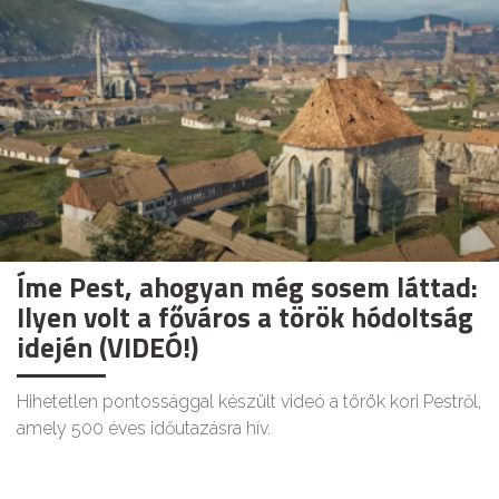
Íme Pest, ahogyan még sosem láttad:
Ilyen volt a főváros a török hódoltság
idején (VIDEÓ!)
Hihetetlen pontossággal készült videó a török kori Pestről,
amely 500 éves időutazásra hív.