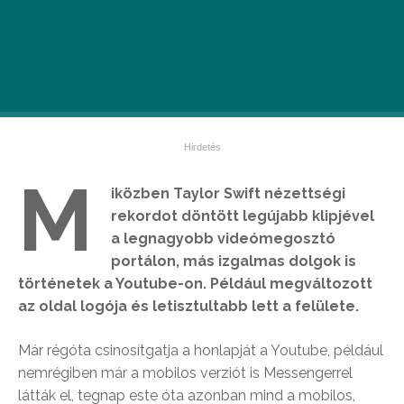
M
iközben Taylor Swift nézettségi
rekordot döntött legújabb klipjével
a legnagyobb videómegosztó
portálon, más izgalmas dolgok is
történetek a Youtube-on. Például megváltozott
az oldal logója és letisztultabb lett a felülete.
Már régóta csinosítgatja a honlapját a Youtube, például
nemrégiben már a mobilos verziót is Messengerrel
látták el, tegnap este óta azonban mind a mobilos,