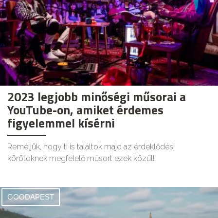
2023 legjobb minőségi műsorai a
YouTube-on, amiket érdemes
figyelemmel kísérni
Reméljük, hogy ti is találtok majd az érdeklődési
körötöknek megfelelő műsort ezek közül!
GOODAPEST