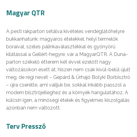
Magyar QTR
A pesti rakparton sétálva kivételes vendéglátóhelyre
bukkanhatunk: magyaros ételekkel, helyi termelők
boraival, széles pálinkaválasztékkal és gyönyörű
kilátással a Gellért-hegyre, vár a MagyarQTR. A Duna-
parton székelő étterem két évvel ezelőtt nagy
változásokon esett át, hiszen nem csak kívül-belül újult
meg, de régi nevét – Gepárd & Űrhajó Bolyki Borbisztró
– újra cserélte, ami valljuk be, sokkal inkább passzol a
modern bisztrójelleghez és a környék hangulatához. A
külcsín igen, a minőségi ételek és figyelmes kiszolgálás
azonban nem változott.
Terv Presszó