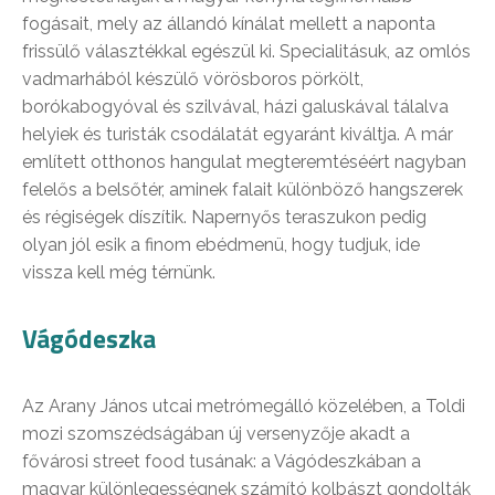
fogásait, mely az állandó kínálat mellett a naponta
frissülő választékkal egészül ki. Specialitásuk, az omlós
vadmarhából készülő vörösboros pörkölt,
borókabogyóval és szilvával, házi galuskával tálalva
helyiek és turisták csodálatát egyaránt kiváltja. A már
említett otthonos hangulat megteremtéséért nagyban
felelős a belsőtér, aminek falait különböző hangszerek
és régiségek díszítik. Napernyős teraszukon pedig
olyan jól esik a finom ebédmenü, hogy tudjuk, ide
vissza kell még térnünk.
Vágódeszka
Az Arany János utcai metrómegálló közelében, a Toldi
mozi szomszédságában új versenyzője akadt a
fővárosi street food tusának: a Vágódeszkában a
magyar különlegességnek számító kolbászt gondolták