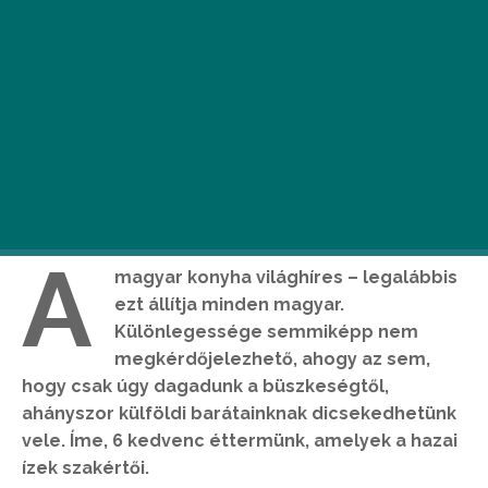
A
magyar konyha világhíres – legalábbis
ezt állítja minden magyar.
Különlegessége semmiképp nem
megkérdőjelezhető, ahogy az sem,
hogy csak úgy dagadunk a büszkeségtől,
ahányszor külföldi barátainknak dicsekedhetünk
vele. Íme, 6 kedvenc éttermünk, amelyek a hazai
ízek szakértői.