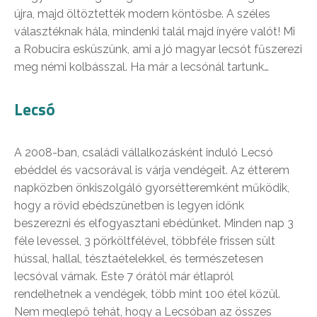
újra, majd öltöztették modern köntösbe. A széles
választéknak hála, mindenki talál majd ínyére valót! Mi
a Robucira esküszünk, ami a jó magyar lecsót fűszerezi
meg némi kolbásszal. Ha már a lecsónál tartunk…
Lecsó
A 2008-ban, családi vállalkozásként induló Lecsó
ebéddel és vacsorával is várja vendégeit. Az étterem
napközben önkiszolgáló gyorsétteremként működik,
hogy a rövid ebédszünetben is legyen időnk
beszerezni és elfogyasztani ebédünket. Minden nap 3
féle levessel, 3 pörköltfélével, többféle frissen sült
hússal, hallal, tésztaételekkel, és természetesen
lecsóval várnak. Este 7 órától már étlapról
rendelhetnek a vendégek, több mint 100 étel közül.
Nem meglepő tehát, hogy a Lecsóban az összes