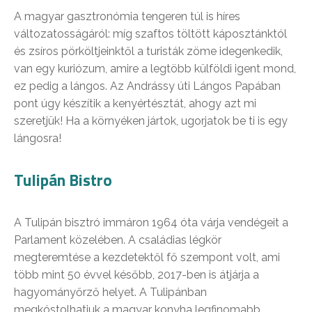
A magyar gasztronómia tengeren túl is híres
változatosságáról: míg szaftos töltött káposztánktól
és zsíros pörköltjeinktől a turisták zöme idegenkedik,
van egy kuriózum, amire a legtöbb külföldi igent mond,
ez pedig a lángos. Az Andrássy úti Lángos Papában
pont úgy készítik a kenyértésztát, ahogy azt mi
szeretjük! Ha a környéken jártok, ugorjatok be ti is egy
lángosra!
Tulipán Bistro
A Tulipán bisztró immáron 1964 óta várja vendégeit a
Parlament közelében. A családias légkör
megteremtése a kezdetektől fő szempont volt, ami
több mint 50 évvel később, 2017-ben is átjárja a
hagyományőrző helyet. A Tulipánban
megkóstolhatjuk a magyar konyha legfinomabb