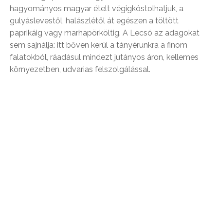
hagyományos magyar ételt végigkóstolhatjuk, a
gulyáslevestől, halászlétől át egészen a töltött
paprikáig vagy marhapörköltig. A Lecsó az adagokat
sem sajnálja: itt bőven kerül a tányérunkra a finom
falatokból, ráadásul mindezt jutányos áron, kellemes
környezetben, udvarias felszolgálással.