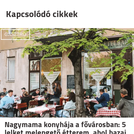
Kapcsolódó cikkek
GASZTRO
Nagymama konyhája a fővárosban: 5
lelket melengető étterem, ahol hazai