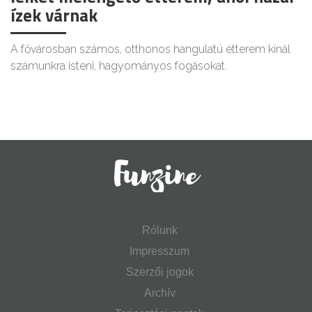
ízek várnak
A fővárosban számos, otthonos hangulatú étterem kínál
számunkra isteni, hagyományos fogásokat.
Rólunk
Impresszum
Szerzői jogok
Archív