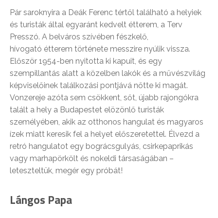
Pár saroknyira a Deák Ferenc tértől található a helyiek
és turisták által egyaránt kedvelt étterem, a Terv
Presszó. A belváros szívében fészkelő,
hívogató étterem története messzire nyúlik vissza.
Először 1954-ben nyitotta ki kapuit, és egy
szempillantás alatt a közelben lakók és a művészvilág
képviselőinek találkozási pontjává nőtte ki magát.
Vonzereje azóta sem csökkent, sőt, újabb rajongókra
talált a hely a Budapestet elözönlő turisták
személyében, akik az otthonos hangulat és magyaros
ízek miatt keresik fel a helyet előszeretettel. Élvezd a
retró hangulatot egy bográcsgulyás, csirkepaprikás
vagy marhapörkölt és nokeldi társaságában –
leteszteltük, megér egy próbát!
Lángos Papa