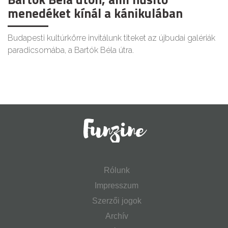
menedéket kínál a kánikulában
Budapesti kultúrkörre invitálunk titeket az újbudai galériák
paradicsomába, a Bartók Béla útra.
Rólunk
Impresszum
Szerzői jogok
Archív