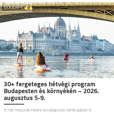
GOODAPEST
30+ fergeteges hétvégi program
Budapesten és környékén – 2026.
augusztus 5-9.
A hét második felére lecsillapodó kánikulában is