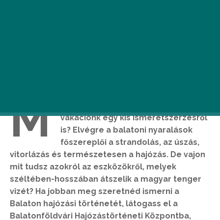
M
iért ne szólhatna a balatoni
vakációnk egy kis ismeretszerzésről
is? Elvégre a balatoni nyaralások
főszereplői a strandolás, az úszás,
vitorlázás és természetesen a hajózás. De vajon
mit tudsz azokról az eszközökről, melyek
széltében-hosszában átszelik a magyar tenger
vizét? Ha jobban meg szeretnéd ismerni a
Balaton hajózási történetét, látogass el a
Balatonföldvári Hajózástörténeti Központba,