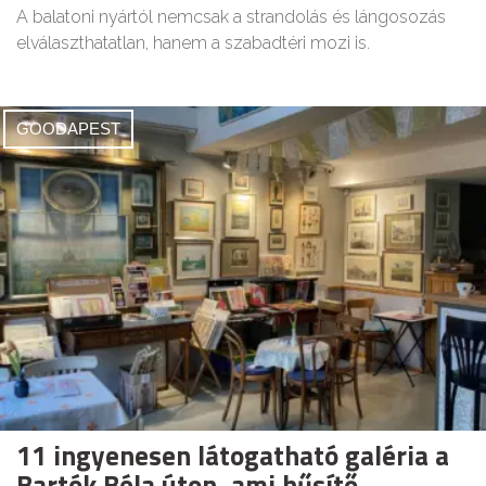
A balatoni nyártól nemcsak a strandolás és lángosozás
elválaszthatatlan, hanem a szabadtéri mozi is.
GOODAPEST
11 ingyenesen látogatható galéria a
Bartók Béla úton, ami hűsítő