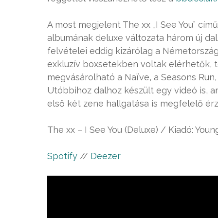
A most megjelent The xx „I See You” című 
albumának deluxe változata három új dalt
felvételei eddig kizárólag a Németorszá
exkluzív boxsetekben voltak elérhetők, t
megvásárolható a Naïve, a Seasons Run, 
Utóbbihoz dalhoz készült egy videó is,
első két zene hallgatása is megfelelő ér
The xx – I See You (Deluxe) / Kiadó: You
Spotify
//
Deezer