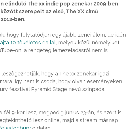
en elinduló The xx indie pop zenekar 2009-ben
között szerepelt az első, The XX című
 2012-ben.
k, hogy folytatódjon egy újabb zenei álom, de idén
ajta 10 tökéletes dallal
, melyek közül némelyiket
YouTube-on, a rengeteg lemezeladásról nem is
leszögezhetjük, hogy a The xx zenekar igazi
ámára, így nem is csoda, hogy olyan eseményeken
ury fesztivál Pyramid Stage nevű színpada,
 fél 9-kor lesz, mégpedig június 23-án, és azért is
egtekinthető lesz online, majd a stream másnap
/glastonbury
oldalán.