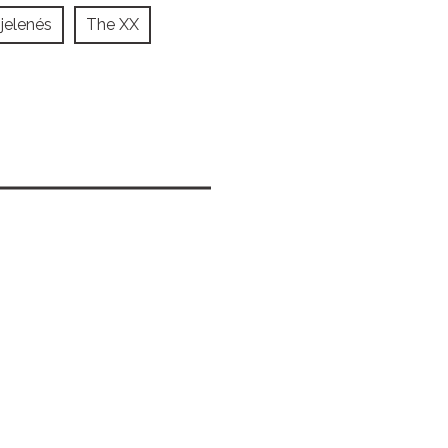
jelenés
The XX