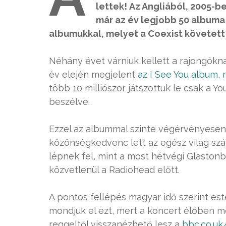
lettek! Az Angliából, 2005-b
már az év legjobb 50 albuma 
albumukkal, melyet a Coexist követett
Néhány évet várniuk kellett a rajongókna
év elején megjelent
az I See You album, r
több 10 milliószor játszottuk le csak a 
beszélve.
Ezzel az albummal szinte végérvényesen 
közönségkedvenc lett az egész világ sz
lépnek fel, mint a most hétvégi Glastonb
közvetlenül a Radiohead előtt.
A pontos fellépés magyar idő szerint este
mondjuk el ezt, mert a koncert élőben m
reggeltől visszanézhető lesz a
bbc.co.uk