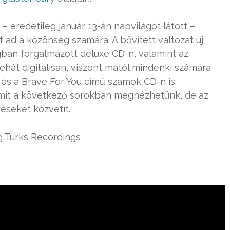
– eredetileg január 13-án napvilágot látott –
 ad a közönség számára. A bővített változat új
gban forgalmazott deluxe CD-n, valamint az
ehát digitálisan, viszont mától mindenki számára
és a Brave For You című számok CD-n is.
 amit a következő sorokban megnézhetünk, de az
zéseket közvetít.
ng Turks Recordings