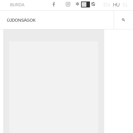
EN
HU
SL
BURDA
ÚJDONSÁGOK