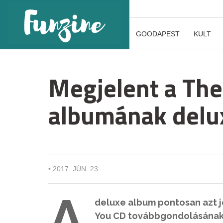
GOODAPEST
KULT
Megjelent a The
albumának delux
•
2017. JÚN. 23.
A
deluxe album pontosan azt je
You CD továbbgondolásának