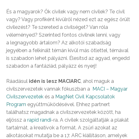
És a magyarok? Ők civilek vagy nem civilek? Te civil
vagy? Vagy profiként kívülről nézed ezt az egész őrült
civilezést? Te szereted a civilséget? Van róla
véleményed? Szerinted fontos civilnek lenni, vagy
a legnagyobb ártalom? Az alkotói szabadság
jegyében a felkínált témán kívül más ötlettel, témával
is szabadon lehet pályázni. Élesítsd az agyad, engedd
szabadon a fantáziád, pályázz és nyerj!
Ráadásul
idén is lesz MACIARC
, ahol maguk a
civilszervezetek vannak fókuszban a
MACI – Magyar
Civilszervezetek
és a
MagNet Civil Kapcsolatok
Program
együttműködésével. Ehhez partnert
találhatsz magadnak a civilszervezetek között, ha
eljössz a
rapid randi
-ra. A civilek szolgáltatják a plakát
tartalmát, a kreatívok a formát. A zsűri azokat az
alkotásokat mutatja be a 17. ARC kiállításon, amelyek