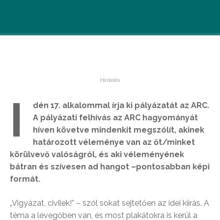
I
dén 17. alkalommal írja ki pályázatát az ARC.
A pályázati felhívás az ARC hagyományát
híven követve mindenkit megszólít, akinek
határozott véleménye van az őt/minket
körülvevő valóságról, és aki véleményének
bátran és szívesen ad hangot –pontosabban képi
formát.
„Vigyázat, civilek!” – szól sokat sejtetően az idei kiírás. A
téma a levegőben van, és most plakátokra is kerül a