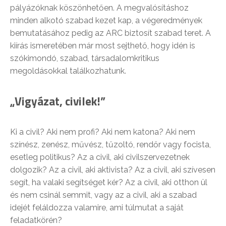
pályázóknak köszönhetően. A megvalósításhoz
minden alkotó szabad kezet kap, a végeredmények
bemutatásához pedig az ARC biztosít szabad teret. A
kiírás ismeretében már most sejthető, hogy idén is
szókimondó, szabad, társadalomkritikus
megoldásokkal találkozhatunk.
„Vigyázat, civilek!”
Ki a civil? Aki nem profi? Aki nem katona? Aki nem
színész, zenész, művész, tűzoltó, rendőr vagy focista,
esetleg politikus? Az a civil, aki civilszervezetnek
dolgozik? Az a civil, aki aktivista? Az a civil, aki szívesen
segít, ha valaki segítséget kér? Az a civil, aki otthon ül
és nem csinál semmit, vagy az a civil, aki a szabad
idejét feláldozza valamire, ami túlmutat a saját
feladatkörén?