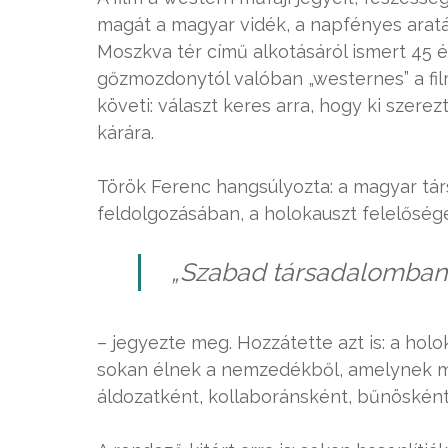
magát a magyar vidék, a napfényes aratá
Moszkva tér című alkotásáról ismert 45 é
gőzmozdonytól valóban „westernes” a film
követi: választ keres arra, hogy ki szer
kárára.
Török Ferenc hangsúlyozta: a magyar tár
feldolgozásában, a holokauszt felelősé
„Szabad társadalomban é
– jegyezte meg. Hozzátette azt is: a ho
sokan élnek a nemzedékből, amelynek min
áldozatként, kollaboránsként, bűnöskén