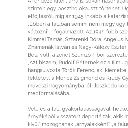
A rendező kitért arra is: sokan hasonlítjá
szintén egy posztholokauszt történet. U
elfojtásról, míg az 1945 inkább a katarzis
„Ebben a faluban semmi nem megy úgy t
változni” – fogalmazott. Az 1945 főbb sz
Kimmel Tamás, Sztarenki Dóra, Angelus Ivá
Znamenák István és Nagy-Kálózy Eszter l
Béla volt, a zenét Szemző Tibor szerezte
„Azt hiszem, Rudolf Péternek ez a film 
hangsúlyozta Török Ferenc, aki kiemelte 
fektetett a Móricz Zsigmond és Krúdy Gy
művészi hagyományba jól illeszkedő kopa
megformálásába.
Vele és a falu gyakorlatiasságával, hétkö
árnyékából visszatért deportáltak, akik m
kívül” mozognának „árnyalakként”, „a falu