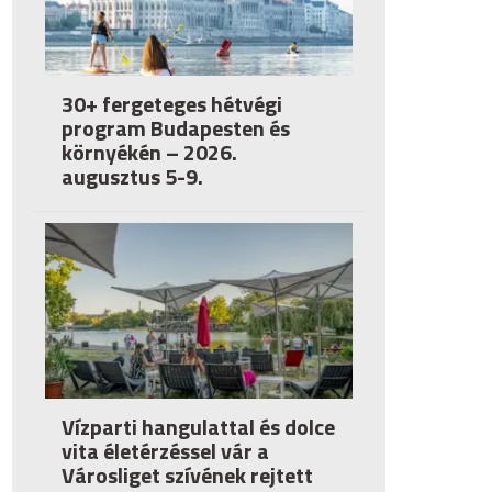
30+ fergeteges hétvégi
program Budapesten és
környékén – 2026.
augusztus 5-9.
Vízparti hangulattal és dolce
vita életérzéssel vár a
Városliget szívének rejtett