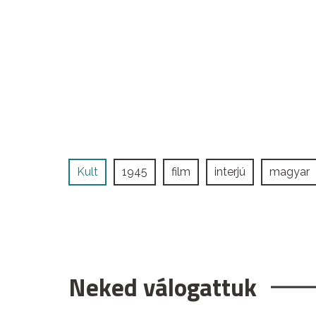
Kult
1945
film
interjú
magyar
Neked válogattuk