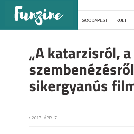
GOODAPEST
KULT
„A katarzisról, a
szembenézésről”
sikergyanús fil
•
2017. ÁPR. 7.