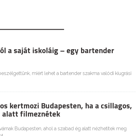
l a saját iskoláig – egy bartender
 beszélgettünk, miért lehet a bartender szakma valódi kiugrási
os kertmozi Budapesten, ha a csillagos,
 alatt filmeznétek
várnak Budapesten, ahol a szabad ég alatt nézhetitek meg
t.