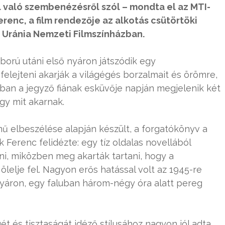
tal való szembenézésről szól – mondta el az MTI-
erenc, a film rendezője az alkotás csütörtöki
i Uránia Nemzeti Filmszínházban.
ború utáni első nyáron játszódik egy
elejteni akarják a világégés borzalmait és örömre,
ban a jegyző fiának esküvője napján megjelenik két
ogy mit akarnak.
mű elbeszélése alapján készült, a forgatókönyv a
 Ferenc felidézte: egy tíz oldalas novellából
rni, miközben meg akarták tartani, hogy a
elje fel. Nagyon erős hatással volt az 1945-re
yáron, egy faluban három-négy óra alatt pereg
gét és tisztaságát idéző stílusához nagyon jól adta