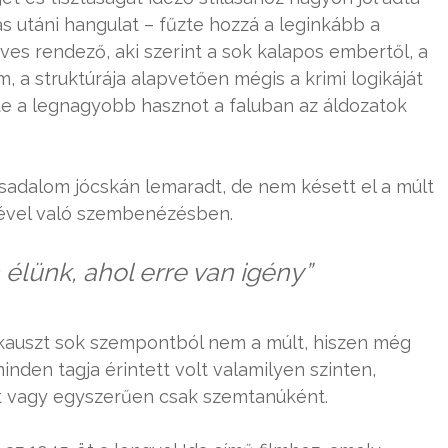
s utáni hangulat – fűzte hozzá a leginkább a
ves rendező, aki szerint a sok kalapos embertől, a
, a struktúrája alapvetően mégis a krimi logikáját
ezte a legnagyobb hasznot a faluban az áldozatok
sadalom jócskán lemaradt, de nem késett el a múlt
gével való szembenézésben.
lünk, ahol erre van igény”
lokauszt sok szempontból nem a múlt, hiszen még
den tagja érintett volt valamilyen szinten,
t vagy egyszerűen csak szemtanúként.