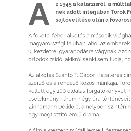
A
z 1945 a katarzisról, a múlt
nek adott interjúban Török F
sajtóvetítése után a főváros
A fekete-fehér alkotás a második világhá
magyarországi faluban, ahol az emberek f
új kezdetre, gyarapodásra vágynak. Azon
ortodox zsidó, akikről senki sem tudja, h
Az alkotás Szántó T. Gábor Hazatérés cí
szerző és a rendező közös munkája. Török
kellett egy 100 oldalas forgatókönyvet í
cselekmény három-négy óra történéseit öl
Zinnemann Délidője, amelyben szintén n
egy megtisztító erejű dráma.
A film a western műfaji jegyeit, feszessé