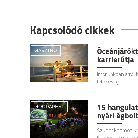
Kapcsolódó cikkek
Óceánjáróktó
GASZTRO
karrierútja
Interjúnkban arról
lehetőség.
15 hangulat
GOODAPEST
nyári égbolt
Szuper kertmozik 
kedvenc filmjeiteke