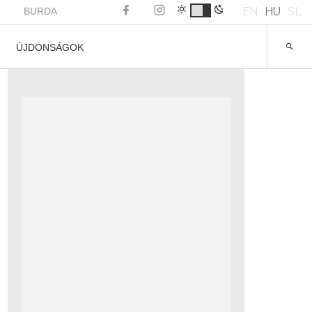
EN
HU
SL
BURDA
ÚJDONSÁGOK