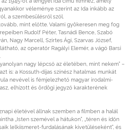
k az 1945-öt a lengyel Ida című filmhez, amely
gyanakkor véleménye szerint az Ida inkább az
ról, a szembesülésről szól.
ovább, mint előtte. Valami gyökeresen meg fog
erepeiben Rudolf Péter, Tasnádi Bence, Szabó
n, Nagy Marcell, Szirtes Ági, Szarvas József,
átható, az operatőr Ragályi Elemér, a vágó Barsi
.
ugyanolyan nagy lépcső az életében, mint nekem” –
azt is: a Kossuth-díjas színész hatalmas munkát
ula nevével is fémjelezhető magyar irodalmi-
sz, elhízott és ördögi jegyző karakterének
znapi életével állnak szemben a filmben a halál
intha „Isten szemével a hátukon”, „téren és időn
saik lelkiismeret-furdalásának kivetüléseként”, és