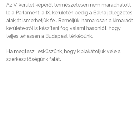
Az V. kerület képéről természetesen nem maradhatott
le a Parlament, a IX. kerületén pedig a Bálna jellegzetes
alakját ismerhetjük fel. Reméljük, hamarosan a kimaradt
kerületekről is készíteni fog valami hasonlót, hogy
teljes lehessen a Budapest térképünk.
Ha megteszi, esküszünk, hogy kiplakátoljuk vele a
szerkesztőségünk falát.