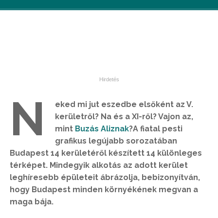
N
eked mi jut eszedbe elsőként az V.
kerületről? Na és a XI-ről? Vajon az,
mint
Buzás Aliznak
?A fiatal pesti
grafikus legújabb sorozatában
Budapest 14 kerületéről készített 14 különleges
térképet. Mindegyik alkotás az adott kerület
leghíresebb épületeit ábrázolja, bebizonyítván,
hogy Budapest minden környékének megvan a
maga bája.