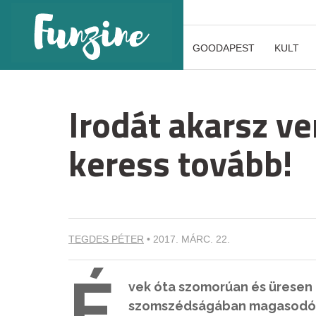
GOODAPEST
KULT
Irodát akarsz ve
keress tovább!
TEGDES PÉTER
•
2017. MÁRC. 22.
É
vek óta szomorúan és üresen á
szomszédságában magasodó eg