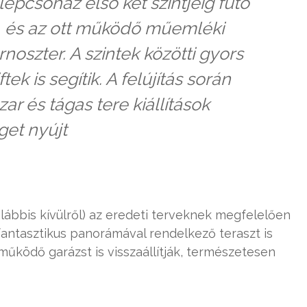
épcsőház első két szintjéig futó
, és az ott működő műemléki
noszter. A szintek közötti gyors
ek is segítik. A felújítás során
ar és tágas tere kiállítások
get nyújt
alábbis kívülről) az eredeti terveknek megfelelően
s fantasztikus panorámával rendelkező teraszt is
működő garázst is visszaállítják, természetesen