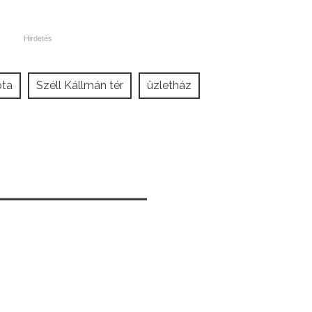
ota
Széll Kállmán tér
üzletház