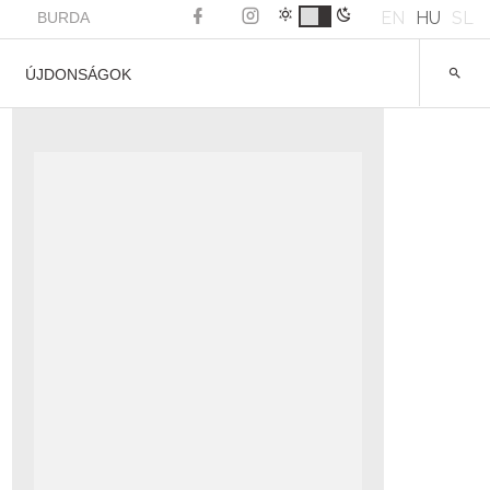
EN
HU
SL
BURDA
ÚJDONSÁGOK