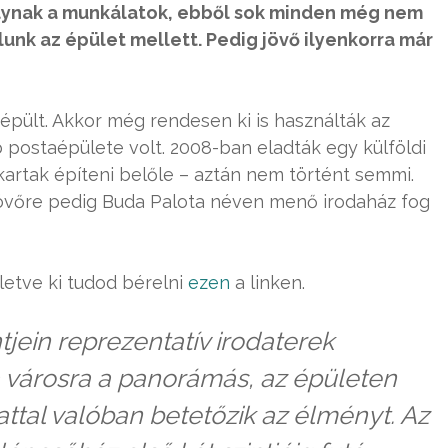
olynak a munkálatok, ebből sok minden még nem
lunk az épület mellett. Pedig jövő ilyenkorra már
épült. Akkor még rendesen ki is használták az
postaépülete volt. 2008-ban eladták egy külföldi
kartak építeni belőle – aztán nem történt semmi.
, jövőre pedig Buda Palota néven menő irodaház fog
letve ki tudod bérelni
ezen
a linken.
tjein reprezentatív irodaterek
a városra a panorámás, az épületen
ttal valóban betetőzik az élményt. Az