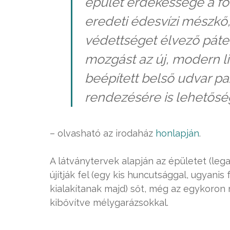
épület érdekessége a fől
eredeti édesvízi mészkő
védettséget élvező páter
mozgást az új, modern lift
beépített belső udvar paz
rendezésére is lehetősé
– olvasható az irodaház
honlapján
.
A látványtervek alapján az épületet (leg
újítják fel (egy kis huncutsággal, ugyani
kialakítanak majd) sőt, még az egykoron 
kibővítve mélygarázsokkal.