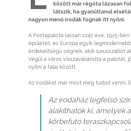
között már régóta lázasan f
látszik, ha gyanútlanul elsétá
nagyon menő irodák fognak itt nyílni.
A Postapalota lassan száz éve, 1925-ben 
épületet, és Európa egyik legmodernebb 
érdekeltségű cégnek, akik luxusszállót a
Végül a város visszavásárolta a palotát
nyílni a falai között.
Az irodákat már most meg tudod venni, il
Az irodaház legfelső szin
alakíthatók ki, amelyek 
körbefutó teraszkapcsola