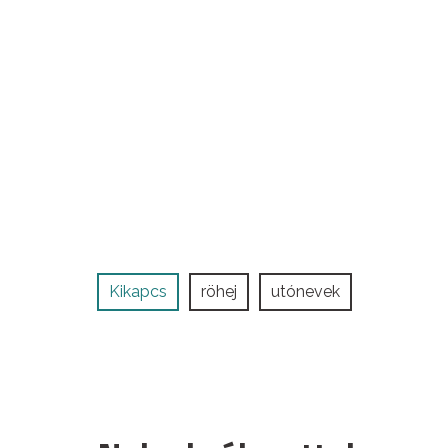
Kikapcs
röhej
utónevek