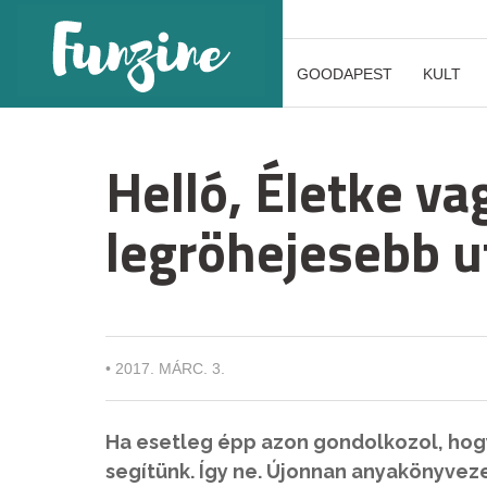
GOODAPEST
KULT
Helló, Életke v
legröhejesebb u
•
2017. MÁRC. 3.
Ha esetleg épp azon gondolkozol, ho
segítünk. Így ne. Újonnan anyakönyvez