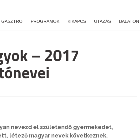
GASZTRO
PROGRAMOK
KIKAPCS
UTAZÁS
BALATON
agyok – 2017
tónevei
gyan nevezd el születendő gyermekedet,
ett, létező magyar nevek következnek.