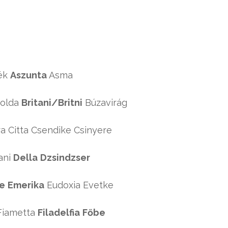
ék
Aszunta
Asma
Bolda
Britani/Britni
Búzavirág
a Citta Csendike Csinyere
ani
Della
Dzsindzser
ke
Emerika
Eudoxia Evetke
 Fiametta
Filadelfia
Főbe