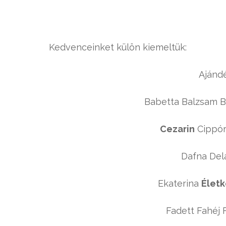
Kedvenceinket külön kiemeltük:
Ajánd
Babetta Balzsam 
Cezarin
Cippór
Dafna Del
Ekaterina
Élet
Fadett Fahéj