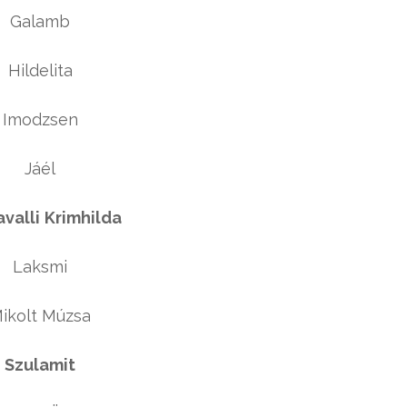
Galamb
Hildelita
Imodzsen
Jáél
valli
Krimhilda
Laksmi
ikolt Múzsa
Szulamit