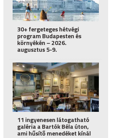
30+ fergeteges hétvégi
program Budapesten és
környékén – 2026.
augusztus 5-9.
11 ingyenesen látogatható
galéria a Bartók Béla úton,
ami hűsítő menedéket kínál