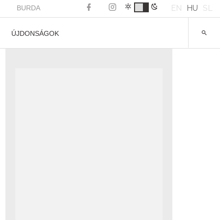
EN
HU
SL
BURDA
ÚJDONSÁGOK