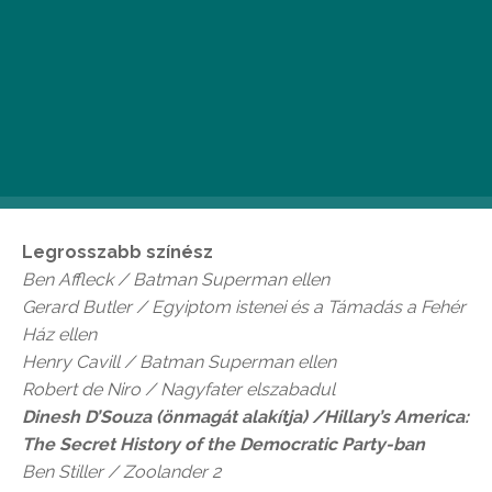
Legrosszabb film
Batman
Superman ellen
Nagyfater elszabadul
Egyiptom istenei
Hillary’s America: The Secret History o
f the
Democratic Party
Függetlenség napja: Feltámadás
Zoolander
2
Legrosszabb színész
Ben Affleck / Batman
Superman ellen
Gerard Butler /
Egyiptom istenei és a Támadás a Fehér
Ház ellen
Henry Cavill / Batman
Superman ellen
Robert de Niro /
Nagyfater elszabadul
Dinesh D’Souza (önmagát alakítja
) /
Hillary’s America:
The Secret History of the Democratic Party-
ban
Ben Stiller / Zoolander
2