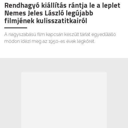
Rendhagyó kiállítás rántja le a leplet
Nemes Jeles László legújabb
filmjének kulisszatitkairól
A nagyszabású film kapcsán készült tárlat egyedülálló
módon idézi meg az 1950-es évek légkörét.