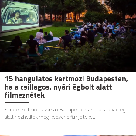
15 hangulatos kertmozi Budapesten,
ha a csillagos, nyári égbolt alatt
filmeznétek
Szuper kertmozik várnak Budapesten, ahol a szabad ég
alatt nézhetitek meg kedvenc filmjeiteket.