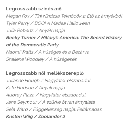
Legrosszabb színésznő
Megan Fox / T
ini Nindzsa Teknőcök 2: Elő az árnyékból
Tyler Perry / BOO! A Madea Halloween
Julia Roberts /
Anyák napja
Becky Turner / Hillary’s America: The Secret History
of the Democratic Party
Naomi Watts /
A hűséges és a Bezárva
Shailene Woodley /
A hűségesés
Legrosszabb női mellékszereplő
Julianne Hough /
Nagyfater elszabadul
Kate Hudson /
Anyák napja
Aubrey Plaza /
Nagyfater elszabadul
Jane Seymour /
A szürke ötven árnyalata
Sela Ward /
Függetlenség napja: Feltámadás
Kristen Wiig / Zoolander
2