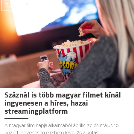
FILMEK
Száznál is több magyar filmet kínál
ingyenesen a híres, hazai
streamingplatform
A magyar film napja alkalmából április 27. és május 10.
között ingyenesen elérhető lesz 125 alkotás.