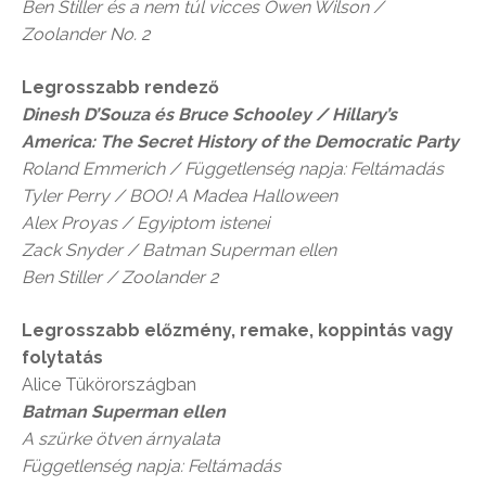
Ben Stiller
és a nem túl vicces
Owen Wilson /
Zoolander No. 2
Legrosszabb rendező
Dinesh D’Souza
és
Bruce Schooley / Hillary’s
America: The Secret History of the Democratic Party
Roland Emmerich /
Függetlenség napja: Feltámadás
Tyler Perry / BOO! A Madea Halloween
Alex Proyas /
Egyiptom istenei
Zack Snyder /
Batman Superman ellen
Ben Stiller / Zoolander
2
Legrosszabb előzmény, remake, koppintás vagy
folytatás
Alice Tükörországban
Batman
Superman ellen
A szürke ötven árnyalata
Függetlenség napja: Feltámadás