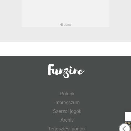
Rólunk
Impresszum
Szerzői jogok
Archív
Terjesztési pontok