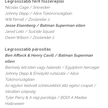
Legrosszabb férfi főszereplői
Nicolas Cage / Snowden
Johnny Depp /
Alice Tükörországban
Will Ferrell / Zoolander
2
Jesse Eisenberg / Batman
Superman ellen
Jared Leto / Suicide Squad
Owen Wilson / Zoolander
2
Legrosszabb párosítás
Ben Affleck & Henry Cavill / Batman
Superman
ellen
Bármely két isten vagy halandó
/
Egyiptom hercegei
Johnny Depp &
Émelyítő ruházata
/
Alice
Tükörországban
Az egykor kedvelt színészekből álló egész csapat /
Váratlan szépség
Tyler Perry &
A régi parókája
/ BOO! A Madea
Halloween