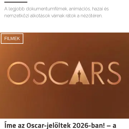
A legjobb dokumentumfilmek, animációs, hazai és
nemzetközi alkotások várnak rátok a nézőtéren.
FILMEK
Íme az Oscar-jelöltek 2026-ban! – a