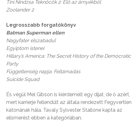
Tini Nindzsa Teknőcök 2: Elő az árnyékból
Zoolander
2
Legrosszabb forgatókönyv
Batman
Superman ellen
Nagyfater elszabadul
Egyiptom istenei
Hillary’s America: The Secret History of the Democratic
Party
Függetlenség napja: Feltámadás
Suicide Squad
És végül Mel Gibson is kiérdemelt egy díjat, de ő azért,
mert karrierje fellendült az általa rendezett Fegyvertlen
katonának hála. Tavaly Sylvester Stallone kapta az
elismerést ebben a kategóriában.