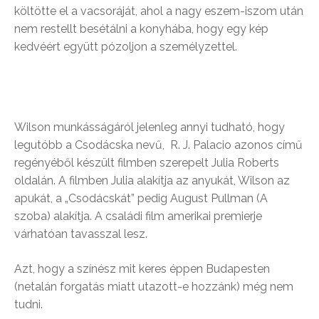
költötte el a vacsoráját, ahol a nagy eszem-iszom után
nem restellt besétálni a konyhába, hogy egy kép
kedvéért együtt pózoljon a személyzettel.
Wilson munkásságáról jelenleg annyi tudható, hogy
legutóbb a Csodácska nevű, R. J. Palacio azonos című
regényéből készült filmben szerepelt Julia Roberts
oldalán. A filmben Julia alakítja az anyukát, Wilson az
apukát, a „Csodácskát” pedig August Pullman (A
szoba) alakítja. A családi film amerikai premierje
várhatóan tavasszal lesz.
Azt, hogy a színész mit keres éppen Budapesten
(netalán forgatás miatt utazott-e hozzánk) még nem
tudni.