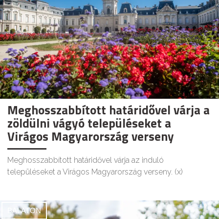
Meghosszabbított határidővel várja a
zöldülni vágyó településeket a
Virágos Magyarország verseny
Meghosszabbított határidővel várja az induló
településeket a Virágos Magyarország verseny. (x)
BALATON