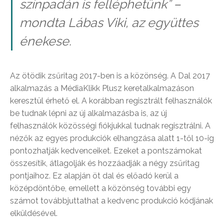
színpadán is felléphetünk” –
mondta Lábas Viki, az együttes
énekese.
Az ötödik zsűritag 2017-ben is a közönség. A Dal 2017
alkalmazás a MédiaKlikk Plusz keretalkalmazáson
keresztül érhető el. A korábban regisztrált felhasználók
be tudnak lépni az új alkalmazásba is, az új
felhasználók közösségi fiókjukkal tudnak regisztrálni. A
nézők az egyes produkciók elhangzása alatt 1-től 10-ig
pontozhatják kedvenceiket. Ezeket a pontszámokat
összesítik, átlagolják és hozzáadják a négy zsűritag
pontjaihoz. Ez alapján öt dal és előadó kerül a
középdöntőbe, emellett a közönség további egy
számot továbbjuttathat a kedvenc produkció kódjának
elküldésével.