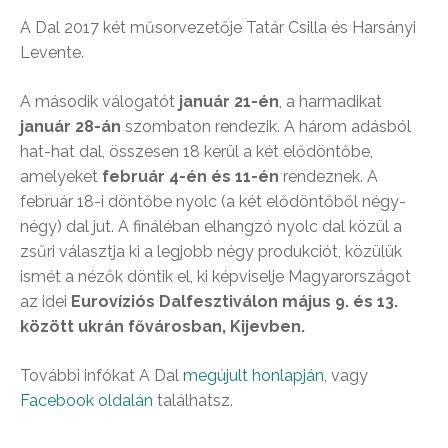
A Dal 2017 két műsorvezetője Tatár Csilla és Harsányi
Levente.
A második válogatót
január 21-én
, a harmadikat
január 28-án
szombaton rendezik. A három adásból
hat-hat dal, összesen 18 kerül a két elődöntőbe,
amelyeket
február 4-én és 11-én
rendeznek. A
február 18-i döntőbe nyolc (a két elődöntőből négy-
négy) dal jut. A fináléban elhangzó nyolc dal közül a
zsűri választja ki a legjobb négy produkciót, közülük
ismét a nézők döntik el, ki képviselje Magyarországot
az idei
Eurovíziós Dalfesztiválon május 9. és 13.
között ukrán fővárosban, Kijevben.
További infókat A Dal
megújult honlapján
, vagy
Facebook oldalán
találhatsz.