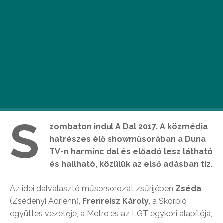
S
zombaton indul A Dal 2017. A közmédia
hatrészes élő showműsorában a Duna
TV-n harminc dal és előadó lesz látható
és hallható, közülük az első adásban tíz.
Az idei dalválasztó műsorsorozat zsűrijében
Zséda
(Zsédenyi Adrienn),
Frenreisz Károly
, a Skorpió
együttes vezetője, a Metro és az LGT egykori alapítója,