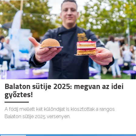
Balaton sütije 2025: megvan az idei
győztes!
A fődíj mellett két különdíjat is kiosztottak a rangos
Balaton sütije 2025 versenyen.