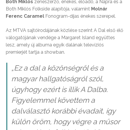
Both Miklós
zeneszerző, énekes, előadó, a Napra és a
Both Miklós Folkside alapítója, valamint
Molnár
Ferenc Caramel
Fonogram-díjas énekes szerepel.
Az MTVA sajtóirodájának közlése szerint A Dal első élő
válogatójának vendége a Margaret Island együttes
lesz, amely új albuma egyik dalának televíziós
premierjét tartja a showban.
„Ez a dal a közönségről és a
magyar hallgatóságról szól,
úgyhogy ezért is illik A Dalba.
Figyelemmel követtem a
dalválasztó korábbi évadait, így
külön öröm, hogy végre a műsor