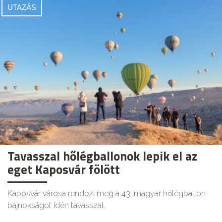
UTAZÁS
Tavasszal hőlégballonok lepik el az
eget Kaposvár fölött
Kaposvár városa rendezi meg a 43. magyar hőlégballon-
bajnokságot idén tavasszal.