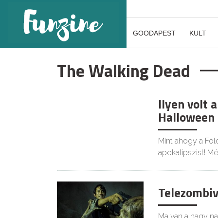
GOODAPEST
KULT
The Walking Dead
Ilyen volt
Halloween 
Mint ahogy a Föl
apokalipszist! M
Telezombiv
Ma van a nagy nap