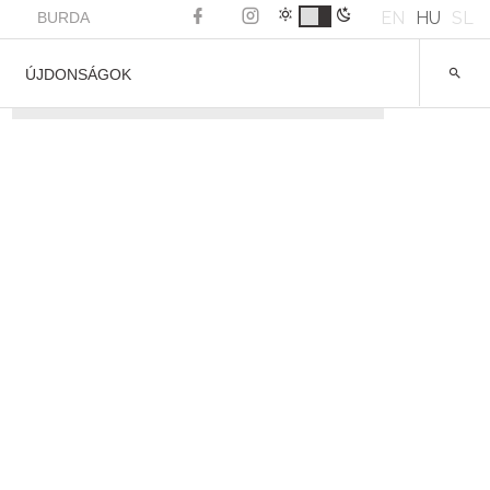
EN
HU
SL
BURDA
ÚJDONSÁGOK