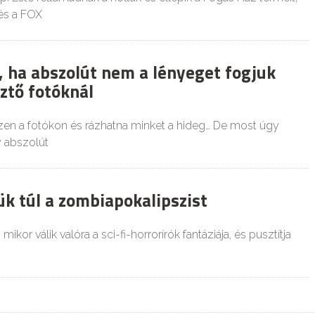
és a FOX
, ha abszolút nem a lényeget fogjuk
ztő fotóknál
en a fotókon és rázhatna minket a hideg… De most úgy
 abszolút
ük túl a zombiapokalipszist
ikor válik valóra a sci-fi-horrorírók fantáziája, és pusztítja