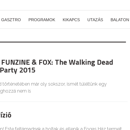
GASZTRO
PROGRAMOK
KIKAPCS
UTAZÁS
BALATON
 a FUNZINE & FOX: The Walking Dead
Party 2015
d történetében már oly sokszor, ismét túléltünk egy
éghozzá nem is
ízió
! Este feltámadnak a holtak és ellepik a Fogas Ház termeit,