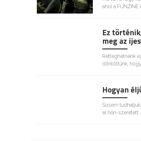
ahol a FUNZINE 
Ez történik
meg az ijes
Retteghetnénk ez
döntöttünk, hogy
Hogyan élj
Sosem tudhatjuk, m
el hőn-szeretett