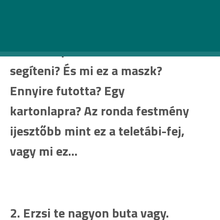
És mégis hogy néz ki az a kép a
falon? Ki rakná azt ki? És aki
fotóz, az például nem akar
segíteni? És mi ez a maszk?
Ennyire futotta? Egy
kartonlapra? Az ronda festmény
ijesztőbb mint ez a teletábi-fej,
vagy mi ez…
2. Erzsi te nagyon buta vagy.