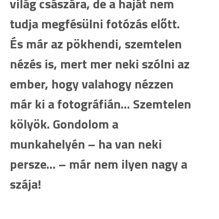
világ császára, de a haját nem
tudja megfésülni fotózás előtt.
És már az pökhendi, szemtelen
nézés is, mert mer neki szólni az
ember, hogy valahogy nézzen
már ki a fotográfián… Szemtelen
kölyök. Gondolom a
munkahelyén – ha van neki
persze… – már nem ilyen nagy a
szája!