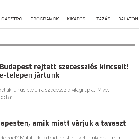
GASZTRO
PROGRAMOK
KIKAPCS
UTAZÁS
BALATON
Budapest rejtett szecessziós kincseit!
e-telepen jártunk
eljük június elején a szecesszió világnapját. Mivel
godtan
apesten, amik miatt várjuk a tavaszt
 hideget? Mutatunk 10 budapesti helyet, amik miatt már