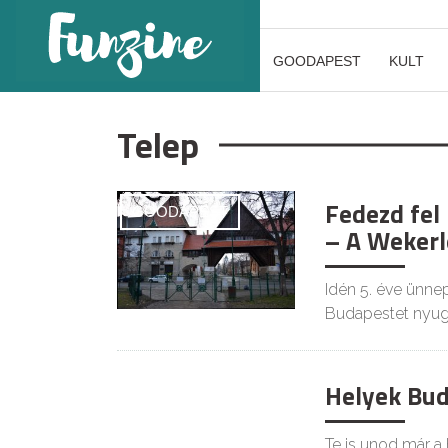
GOODAPEST
KULT
Telep
Fedezd fel 
GOODAPEST
– A Wekerl
Idén 5. éve ünnep
Budapestet nyu
Helyek Bud
Te is unod már a