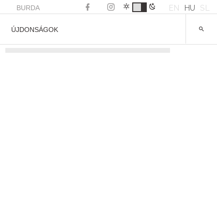
EN
HU
SL
BURDA
ÚJDONSÁGOK