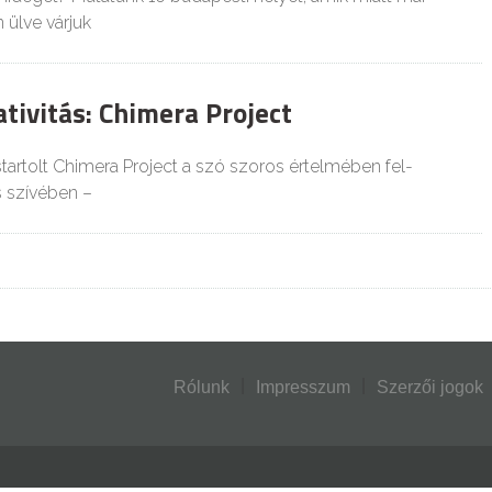
 ülve várjuk
ativitás: Chimera Project
startolt Chimera Project a szó szoros értelmében fel-
s szívében –
Rólunk
Impresszum
Szerzői jogok