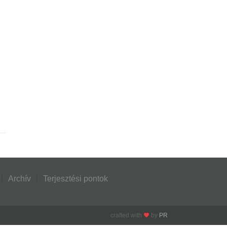
Archív
Terjesztési pontok
crafted with
by
PR