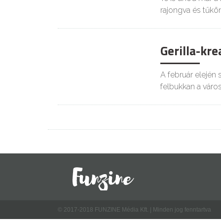
rajongva és tűkön
Gerilla-kre
A február elején 
felbukkan a váro
© 2017-2018 FUNZINE Média Kft. | Minden jog fenntartva