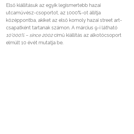
Első kiállításuk az egyik legismertebb hazai
utcaművész-csoportot, az 1000%-ot állítja
középpontba, akiket az első komoly hazai street art-
csapatként tartanak számon. A március 9-i látható
10’000% – since 2002
című kiállítás az alkotócsoport
elmúlt 10 évét mutatja be.