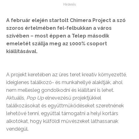
A február elején startolt Chimera Project a szó
szoros értelmében fel-felbukkan a város
szívében – most éppen a Telep második
emeletét szállja meg az 1000% csoport
kiállításával.
A projekt keretében az üres teret kreatív környezetté,
ideiglenes találkozó- és munkahellyé alakítják, ahol
nem mellesleg gondolkodni és kiállítani is lehet.
Aktuális,
Pop Up
elnevezésű projektjükkel
találkozásokat és együttműködéseket szeretnének
lehetővé tenni, egyúttal támogatni a helyi kortárs
alkotókat, hogy külföldi művészeket láthassanak
vendégül.