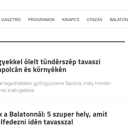
GASZTRO
PROGRAMOK
KIKAPCS
UTAZÁS
BALATON
gyekkel ölelt tündérszép tavaszi
Tapolcán és környékén
dék tagadhatatlan gyöngyszeme Tapolca, mely minden
s a látogatásra.
 a Balatonnál: 5 szuper hely, amit
lfedezni idén tavasszal