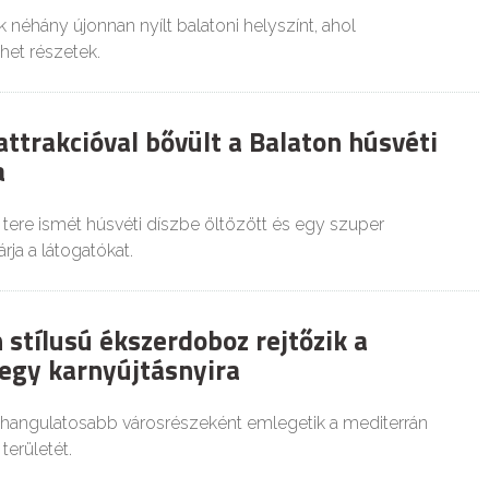
néhány újonnan nyílt balatoni helyszínt, ahol
het részetek.
ttrakcióval bővült a Balaton húsvéti
a
 tere ismét húsvéti díszbe öltözött és egy szuper
ja a látogatókat.
stílusú ékszerdoboz rejtőzik a
 egy karnyújtásnyira
hangulatosabb városrészeként emlegetik a mediterrán
területét.