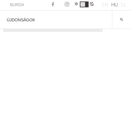
EN
HU
SL
BURDA
ÚJDONSÁGOK