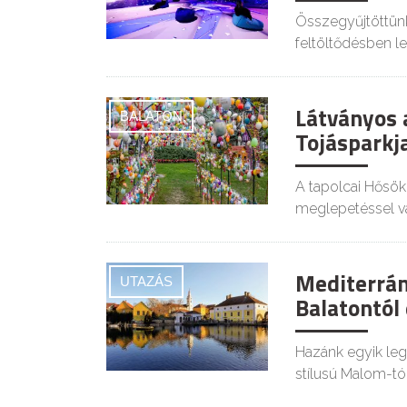
Összegyűjtöttünk 
feltöltődésben le
Látványos a
BALATON
Tojásparkj
A tapolcai Hősök
meglepetéssel vár
Mediterrán 
UTAZÁS
Balatontól
Hazánk egyik leg
stílusú Malom-tó 