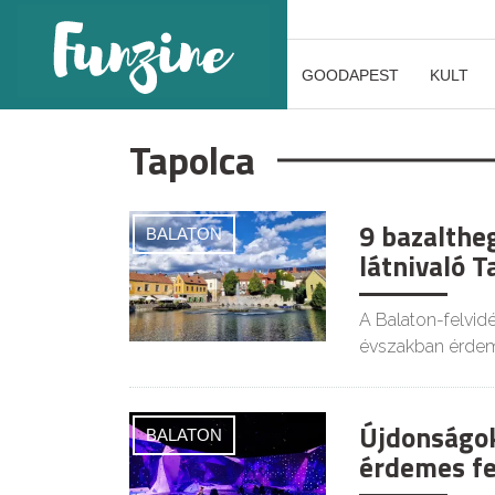
GOODAPEST
KULT
Tapolca
9 bazalthe
BALATON
látnivaló 
A Balaton-felvi
évszakban érdeme
Újdonságok
BALATON
érdemes fe