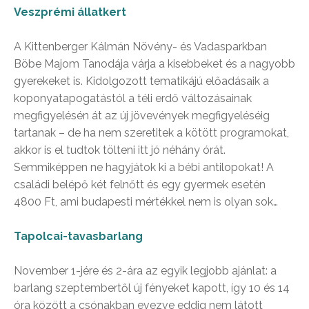
Veszprémi állatkert
A Kittenberger Kálmán Növény- és Vadasparkban
Böbe Majom Tanodája várja a kisebbeket és a nagyobb
gyerekeket is. Kidolgozott tematikájú előadásaik a
koponyatapogatástól a téli erdő változásainak
megfigyelésén át az új jövevények megfigyeléséig
tartanak – de ha nem szeretitek a kötött programokat,
akkor is el tudtok tölteni itt jó néhány órát.
Semmiképpen ne hagyjátok ki a bébi antilopokat! A
családi belépő két felnőtt és egy gyermek esetén
4800 Ft, ami budapesti mértékkel nem is olyan sok…
Tapolcai-tavasbarlang
November 1-jére és 2-ára az egyik legjobb ajánlat: a
barlang szeptembertől új fényeket kapott, így 10 és 14
óra között a csónakban evezve eddig nem látott