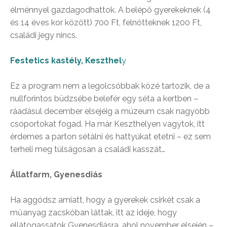
élménnyel gazdagodhattok. A belépő gyerekeknek (4
és 14 éves kor között) 700 Ft, felnőtteknek 1200 Ft,
családi jegy nincs.
Festetics kastély, Keszthel
y
Ez a program nem a legolcsóbbak közé tartozik, de a
nullforintos büdzsébe belefér egy séta a kertben –
ráadásul december elsejéig a múzeum csak nagyobb
csoportokat fogad. Ha már Keszthelyen vagytok, itt
érdemes a parton sétálni és hattyúkat etetni – ez sem
terheli meg túlságosan a családi kasszát…
Állatfarm, Gyenesdiás
Ha aggódsz amiatt, hogy a gyerekek csirkét csak a
műanyag zacskóban láttak, itt az ideje, hogy
ellátogassatok Gyenesdiásra, ahol november elsején –