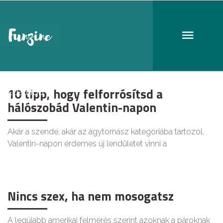
szex
10 tipp, hogy felforrósítsd a
ÉLETMÓD
hálószobád Valentin-napon
Akár a szende, akár az ágytornász kategóriába tartozol,
Valentin-napon érdemes új lendületet vinni a
Nincs szex, ha nem mosogatsz
A legújabb amerikai felmérés szerint azoknak a pároknak