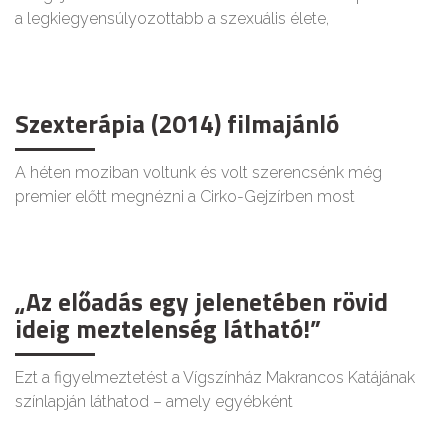
a legkiegyensúlyozottabb a szexuális élete,
Szexterápia (2014) filmajánló
A héten moziban voltunk és volt szerencsénk még
premier előtt megnézni a Cirko-Gejzírben most
„Az előadás egy jelenetében rövid
ideig meztelenség látható!”
Ezt a figyelmeztetést a Vígszínház Makrancos Katájának
színlapján láthatod – amely egyébként