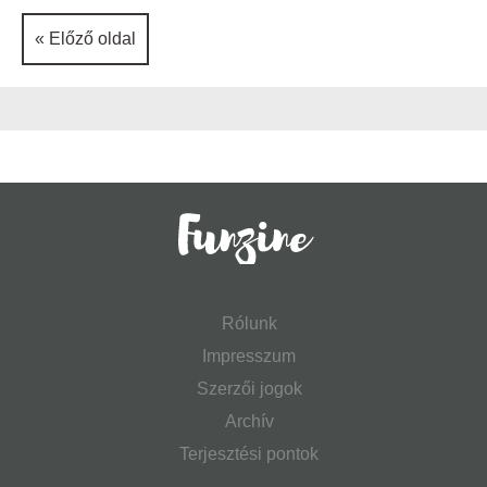
« Előző oldal
Rólunk
Impresszum
Szerzői jogok
Archív
Terjesztési pontok