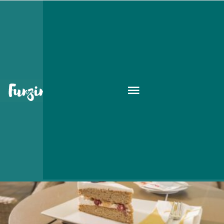
sütiző
BALATON