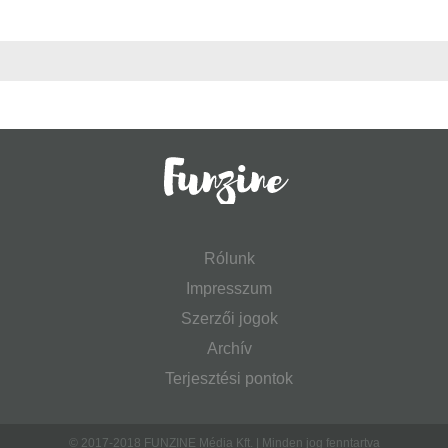
Rólunk
Impresszum
Szerzői jogok
Archív
Terjesztési pontok
© 2017-2018 FUNZINE Média Kft. | Minden jog fenntartva