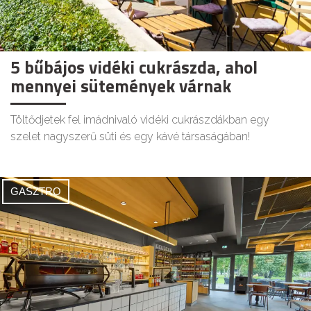
5 bűbájos vidéki cukrászda, ahol
mennyei sütemények várnak
Töltődjetek fel imádnivaló vidéki cukrászdákban egy
szelet nagyszerű süti és egy kávé társaságában!
GASZTRO