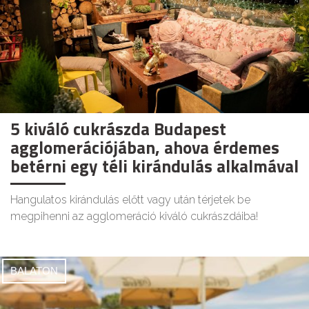
5 kiváló cukrászda Budapest
agglomerációjában, ahova érdemes
betérni egy téli kirándulás alkalmával
Hangulatos kirándulás előtt vagy után térjetek be
megpihenni az agglomeráció kiváló cukrászdáiba!
BALATON