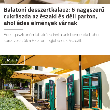
Balatoni desszertkalauz: 6 nagyszerű
cukrászda az északi és déli parton,
ahol édes élmények várnak
Édes gasztronómiai körútra invitálunk benneteket, ahol
sorra vesszük a Balaton legjobb cukrászdáit.
GASZTRO