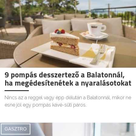
9 pompás desszertező a Balatonnál,
ha megédesítenétek a nyaralásotokat
Nincs az a reggel vagy épp délután a Balatonnál, mikor ne
esne jól egy pompás kávé-süti páros.
GASZTRO