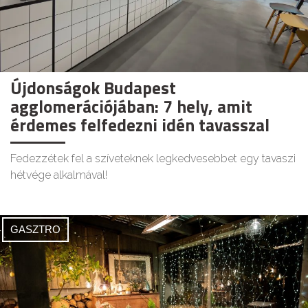
Újdonságok Budapest
agglomerációjában: 7 hely, amit
érdemes felfedezni idén tavasszal
Fedezzétek fel a szíveteknek legkedvesebbet egy tavaszi
hétvége alkalmával!
GASZTRO