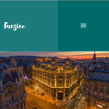
Párisi Udvar
GOODAPEST