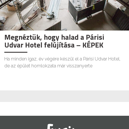
Megnéztük, hogy halad a Párisi
Udvar Hotel felújítása – KÉPEK
Ha minden igaz, év végére készül el a Párisi Udvar Hotel,
de az épület homlokzata már visszanyerte