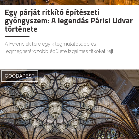
Egy párját ritkító építészeti
gyöngyszem: A legendás Párisi Udvar
története
A Ferenciek tere egyik legmutatósabb és
legmeghatározóbb épülete izgalmas titkokat rejt.
GOODAPEST