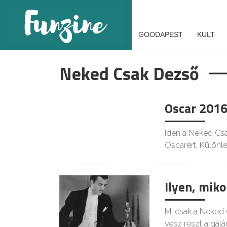
GOODAPEST
KULT
Neked Csak Dezső
Oscar 201
Idén a Neked Cs
Oscarért. Különle
Ilyen, mik
Mi csak a Neked 
vesz részt a gálá