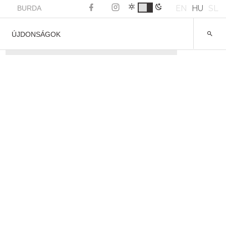
EN
HU
SL
BURDA
ÚJDONSÁGOK