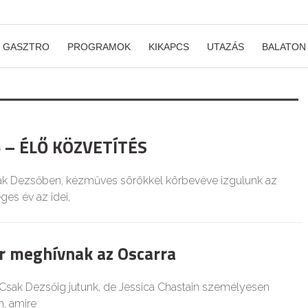
GASZTRO
PROGRAMOK
KIKAPCS
UTAZÁS
BALATON
6 – ÉLŐ KÖZVETÍTÉS
ak Dezsőben, kézműves sörökkel körbevéve izgulunk az
ges év az idei,
or meghívnak az Oscarra
Csak Dezsőig jutunk, de Jessica Chastain személyesen
n, amire