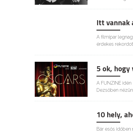
Itt vannak
A filmipar legna
érdekes rekordo
5 ok, hogy 
A FUNZINE idén s
Dezsőben nézünk
10 hely, a
Bár esős időben n