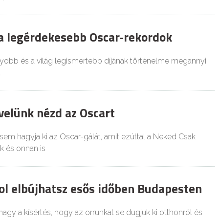
 a legérdekesebb Oscar-rekordok
gyobb és a világ legismertebb díjának történelme megannyi
t
velünk nézd az Oscart
em hagyja ki az Oscar-gálát, amit ezúttal a Neked Csak
 és onnan is
hol elbújhatsz esős időben Budapesten
agy a kísértés, hogy az orrunkat se dugjuk ki otthonról és