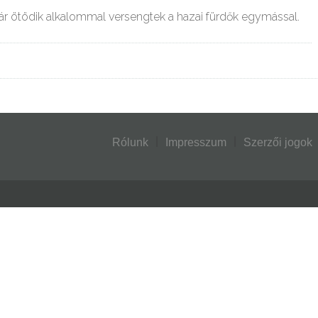
r ötödik alkalommal versengtek a hazai fürdők egymással.
Rólunk
Impresszum
Szerzői jogok