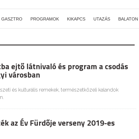
GASZTRO
PROGRAMOK
KIKAPCS
UTAZÁS
BALATON
ba ejtő látnivaló és program a csodás
yi városban
zeti és kulturális remekek, természetközeli kalandok
n.
ték az Év Fürdője verseny 2019-es