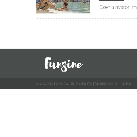
Ezen a nyáron má
© 2017-2018 FUNZINE Média Kft. | Minden jog fenntartva