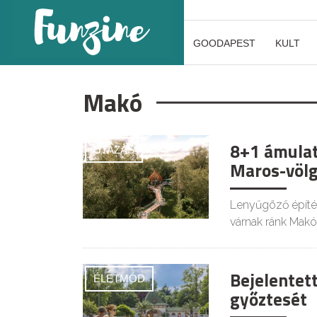
GOODAPEST
KULT
Makó
8+1 ámulat
UTAZÁS
Maros-völg
Lenyűgöző építés
várnak ránk Makó
Bejelentet
ÉLETMÓD
győztesét