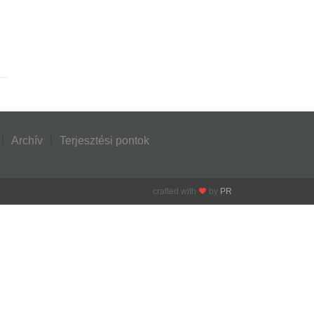
Archív
Terjesztési pontok
crafted with
by
PR