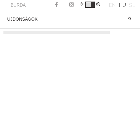
EN
HU
SL
BURDA
ÚJDONSÁGOK