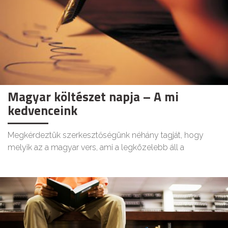
Magyar költészet napja – A mi
kedvenceink
Megkérdeztük szerkesztőségünk néhány tagját, hogy
melyik az a magyar vers, ami a legközelebb áll a