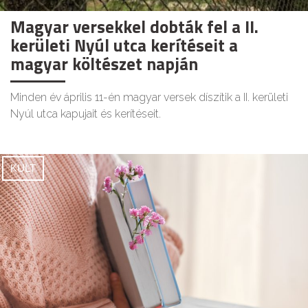
Magyar versekkel dobták fel a II.
kerületi Nyúl utca kerítéseit a
magyar költészet napján
Minden év április 11-én magyar versek díszítik a II. kerületi
Nyúl utca kapujait és kerítéseit.
KULT