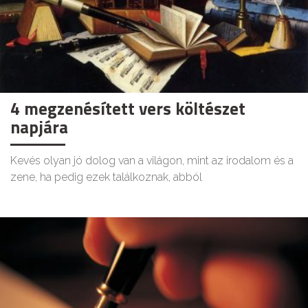
4 megzenésített vers költészet
napjára
Kevés olyan jó dolog van a világon, mint az irodalom és a
zene, ha pedig ezek találkoznak, abból