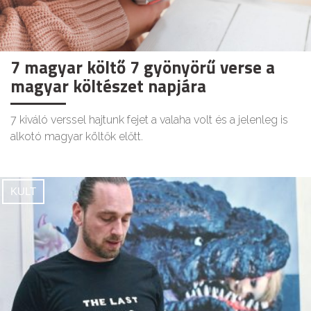
7 magyar költő 7 gyönyörű verse a
magyar költészet napjára
7 kiváló verssel hajtunk fejet a valaha volt és a jelenleg is
alkotó magyar költők előtt.
KULT