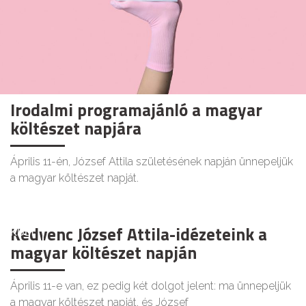
Irodalmi programajánló a magyar
költészet napjára
Április 11-én, József Attila születésének napján ünnepeljük
a magyar költészet napját.
Kedvenc József Attila-idézeteink a
KULT
magyar költészet napján
Április 11-e van, ez pedig két dolgot jelent: ma ünnepeljük
a magyar költészet napját, és József