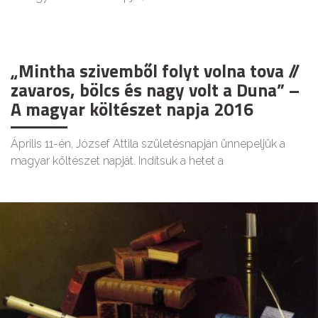
„Mintha szivemből folyt volna tova //
zavaros, bölcs és nagy volt a Duna” –
A magyar költészet napja 2016
Április 11-én, József Attila születésnapján ünnepeljük a
magyar költészet napját. Indítsuk a hetet a