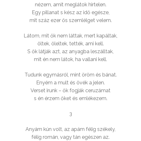
nézem, amit meglátok hirtelen.
Egy pillanat s kész az idő egésze,
mit száz ezer ős szemlélget velem.
Látom, mit ők nem láttak, mert kapáltak,
öltek, öleltek, tették, ami kell.
S ők látják azt, az anyagba leszálltak,
mit én nem látok, ha vallani kell.
Tudunk egymásról, mint öröm és bánat.
Enyém a mult és övék a jelen.
Verset irunk – ők fogják ceruzámat
s én érzem őket és emlékezem.
3
Anyám kún volt, az apám félig székely,
félig román, vagy tán egészen az.