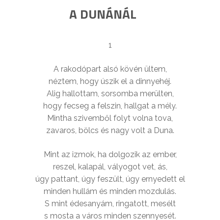
A DUNÁNÁL
1
A rakodópart alsó kövén ültem,
néztem, hogy úszik el a dinnyehéj.
Alig hallottam, sorsomba merülten,
hogy fecseg a felszin, hallgat a mély.
Mintha szivemből folyt volna tova,
zavaros, bölcs és nagy volt a Duna.
Mint az izmok, ha dolgozik az ember,
reszel, kalapál, vályogot vet, ás,
úgy pattant, úgy feszült, úgy ernyedett el
minden hullám és minden mozdulás.
S mint édesanyám, ringatott, mesélt
s mosta a város minden szennyesét.