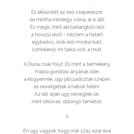
És elkezdett az eső cseperészni,
de mintha mindegy volna, el is állt.
És mégis, mint aki barlangból nézi
a hosszú esőt – néztem a határt:
egykedvü, örök eső módra hullt,
szintelenül, mi tarka volt, a mult.
A Duna csak folyt. És mint a termékeny,
másra gondoló anyának ölén
a kisgyermek, úgy játszadoztak szépen
és nevetgéltek a habok felém.
Az idő árján úgy remegtek ők,
mint sírköves, dülöngő temetők.
2
Én úgy vagyok, hogy már száz ezer éve