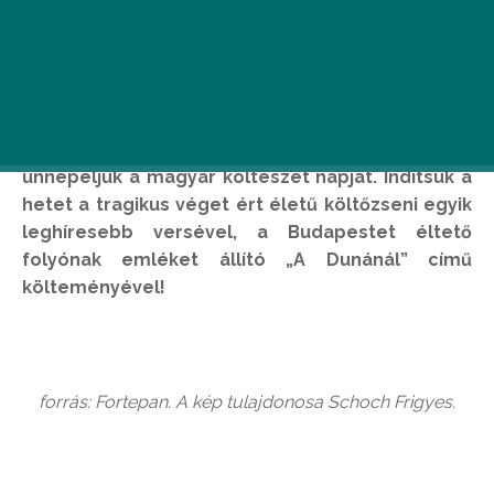
Április 11-én, József Attila születésnapján
ünnepeljük a magyar költészet napját. Indítsuk a
hetet a tragikus véget ért életű költőzseni egyik
leghíresebb versével, a Budapestet éltető
folyónak emléket állító „A Dunánál” című
költeményével!
forrás: Fortepan. A kép tulajdonosa Schoch Frigyes.