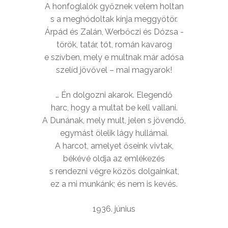
A honfoglalók győznek velem holtan
s a meghódoltak kínja meggyötör.
Árpád és Zalán, Werbőczi és Dózsa -
török, tatár, tót, román kavarog
e szívben, mely e multnak már adósa
szelíd jövővel – mai magyarok!
… Én dolgozni akarok. Elegendő
harc, hogy a multat be kell vallani.
A Dunának, mely mult, jelen s jövendő,
egymást ölelik lágy hullámai.
A harcot, amelyet őseink vivtak,
békévé oldja az emlékezés
s rendezni végre közös dolgainkat,
ez a mi munkánk; és nem is kevés.
1936. június