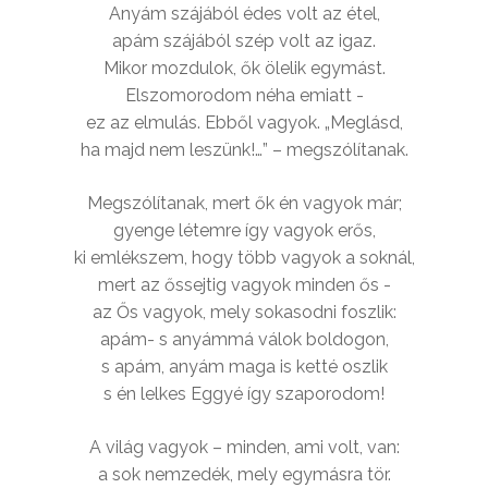
Anyám szájából édes volt az étel,
apám szájából szép volt az igaz.
Mikor mozdulok, ők ölelik egymást.
Elszomorodom néha emiatt -
ez az elmulás. Ebből vagyok. „Meglásd,
ha majd nem leszünk!…” – megszólítanak.
Megszólítanak, mert ők én vagyok már;
gyenge létemre így vagyok erős,
ki emlékszem, hogy több vagyok a soknál,
mert az őssejtig vagyok minden ős -
az Ős vagyok, mely sokasodni foszlik:
apám- s anyámmá válok boldogon,
s apám, anyám maga is ketté oszlik
s én lelkes Eggyé így szaporodom!
A világ vagyok – minden, ami volt, van:
a sok nemzedék, mely egymásra tör.