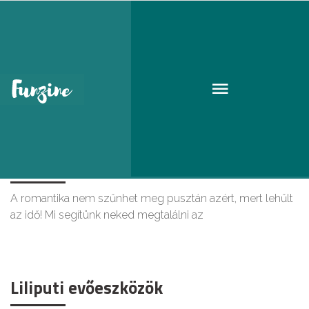
Location
Az 5 legjobb randihely a városban
hideg időkre
A romantika nem szűnhet meg pusztán azért, mert lehűlt
az idő! Mi segítünk neked megtalálni az
Liliputi evőeszközök