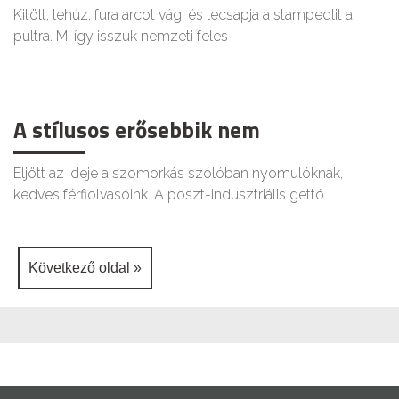
Kitölt, lehúz, fura arcot vág, és lecsapja a stampedlit a
pultra. Mi így isszuk nemzeti feles
A stílusos erősebbik nem
Eljött az ideje a szomorkás szólóban nyomulóknak,
kedves férfiolvasóink. A poszt-indusztriális gettó
Következő oldal »