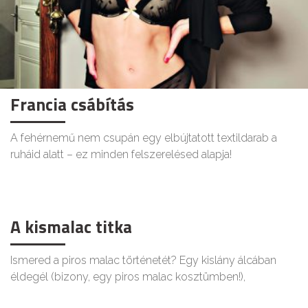
Francia csábítás
A fehérnemű nem csupán egy elbújtatott textildarab a
ruháid alatt – ez minden felszerelésed alapja!
A kismalac titka
Ismered a piros malac történetét? Egy kislány álcában
éldegél (bizony, egy piros malac kosztümben!),