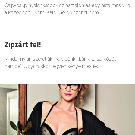
Csip-csup nyalánkságok az asztalon és egy hatalmas villa
a kezedben? Nem, Káldi Gergő szerint nem
Zipzárt fel!
Mindannyian szeretjük, ha cipőnk kitűnik társai közül,
nemde? Ugyanakkor legyen kényelmes és