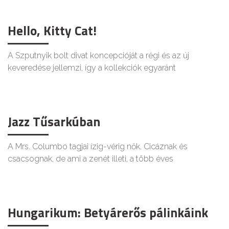
Hello, Kitty Cat!
A Szputnyik bolt divat koncepcióját a régi és az új
keveredése jellemzi, így a kollekciók egyaránt
Jazz Tűsarkúban
A Mrs. Columbo tagjai ízig-vérig nők. Cicáznak és
csacsognak, de ami a zenét illeti, a több éves
Hungarikum: Betyárerős pálinkáink