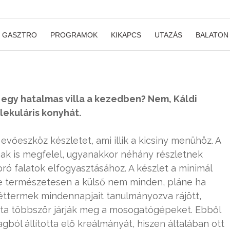
GASZTRO
PROGRAMOK
KIKAPCS
UTAZÁS
BALATON
 egy hatalmas villa a kezedben? Nem, Káldi
lekuláris konyhát.
vőeszköz készletet, ami illik a kicsiny menühöz. A
nak is megfelel, ugyanakkor néhány részletnek
ó falatok elfogyasztásához. A készlet a minimál
de természetesen a külső nem minden, pláne ha
éttermek mindennapjait tanulmányozva rájött,
ta többször járják meg a mosogatógépeket. Ebből
agból állította elő kreálmányát, hiszen általában ott