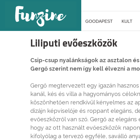
GOODAPEST
KULT
Liliputi evőeszközök
Csip-csup nyalánkságok az asztalon és
Gergő szerint nem így kell élvezni a mo
Gergő megtervezett egy igazán hasznos e
kanál, kés és villa a hagyományos célok
köszönhetően rendkívül kényelmes az apr
dizájn képviselője és roppant elegáns, 
evőeszközről van szó. Gergő az elegáns 
hogy az ott használt evőeszközök napon
kifolyólag a tervező egyféle, saválló any