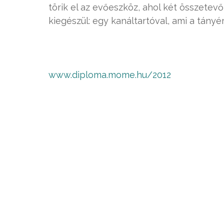
törik el az evőeszköz, ahol két összetevő 
kiegészül: egy kanáltartóval, ami a tányér
www.diploma.mome.hu/2012