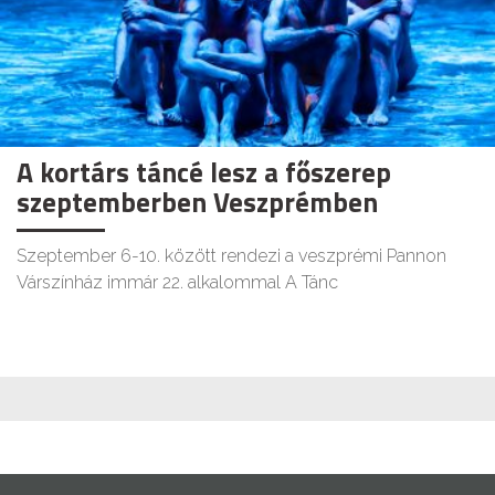
A kortárs táncé lesz a főszerep
szeptemberben Veszprémben
Szeptember 6-10. között rendezi a veszprémi Pannon
Várszínház immár 22. alkalommal A Tánc