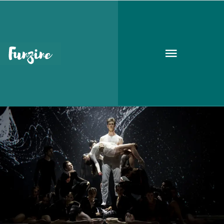
kortárs tánc
GOODAPEST