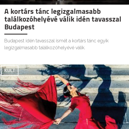
A kortárs tánc legizgalmasabb
találkozóhelyévé válik idén tavasszal
Budapest
Budapest idén tavasszal ismét a kortárs tánc egyik
legizgalmasabb találkozóhelyévé válik.
KULT