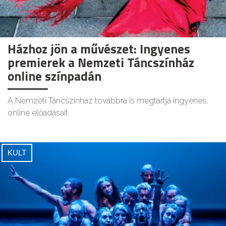
Házhoz jön a művészet: Ingyenes
premierek a Nemzeti Táncszínház
online színpadán
A Nemzeti Táncszínház továbbra is megtartja ingyenes,
online előadásait.
KULT