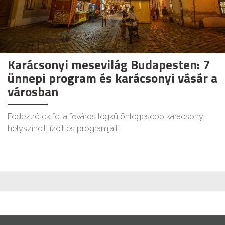
Karácsonyi mesevilág Budapesten: 7
ünnepi program és karácsonyi vásár a
városban
Fedezzétek fel a főváros legkülönlegesebb karácsonyi
helyszíneit, ízeit és programjait!