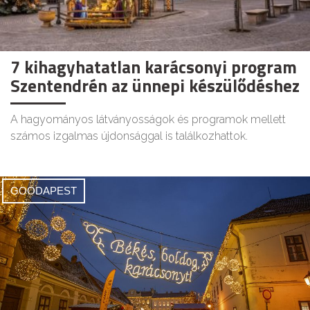
7 kihagyhatatlan karácsonyi program
Szentendrén az ünnepi készülődéshez
A hagyományos látványosságok és programok mellett
számos izgalmas újdonsággal is találkozhattok.
GOODAPEST