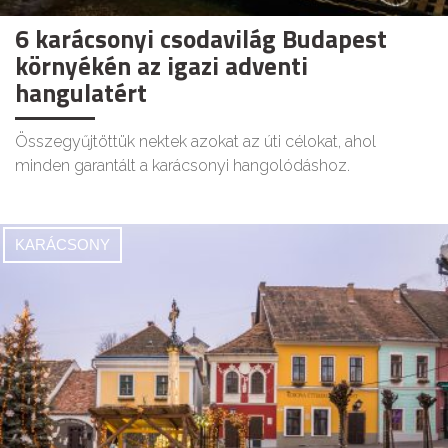
6 karácsonyi csodavilág Budapest
környékén az igazi adventi
hangulatért
Összegyűjtöttük nektek azokat az úti célokat, ahol
minden garantált a karácsonyi hangolódáshoz.
KARÁCSONY