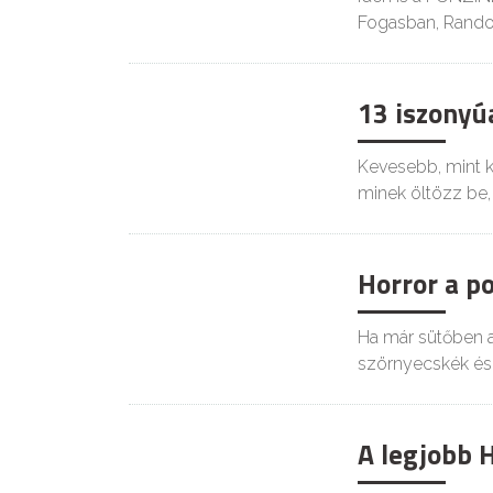
Fogasban, Rando
13 iszonyú
KIKAPCS
Kevesebb, mint k
minek öltözz be,
Horror a p
Ha már sütőben a
szörnyecskék és
A legjobb 