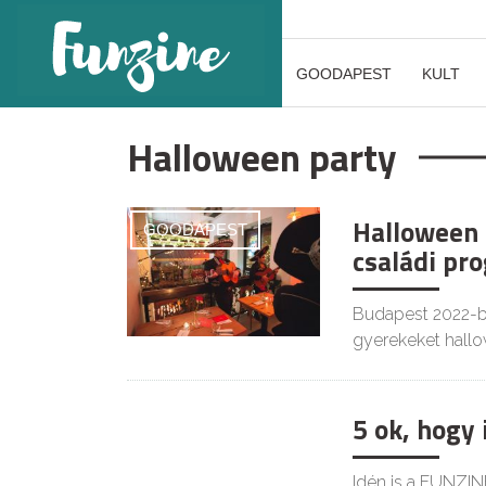
GOODAPEST
KULT
Halloween party
Halloween 2
GOODAPEST
családi pr
Budapest 2022-be
gyerekeket hallo
5 ok, hogy 
KIKAPCS
Idén is a FUNZINE