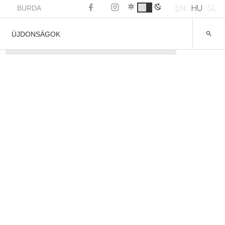
EN
HU
SL
BURDA
ÚJDONSÁGOK