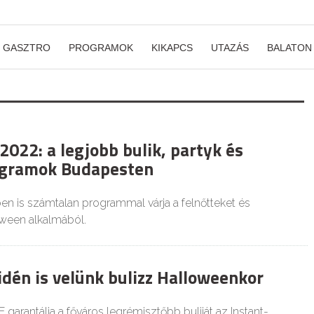
GASZTRO
PROGRAMOK
KIKAPCS
UTAZÁS
BALATON
022: a legjobb bulik, partyk és
ogramok Budapesten
n is számtalan programmal várja a felnőtteket és
ween alkalmából.
idén is velünk bulizz Halloweenkor
 garantálja a főváros legrémisztőbb buliját az Instant-