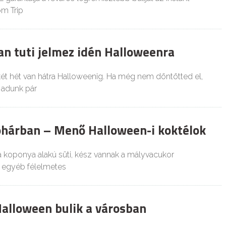
m Trip
an tuti jelmez idén Halloweenra
ét hét van hátra Halloweenig. Ha még nem döntötted el,
 adunk pár
ohárban – Menő Halloween-i koktélok
 koponya alakú süti, kész vannak a mályvacukor
 egyéb félelmetes
Halloween bulik a városban