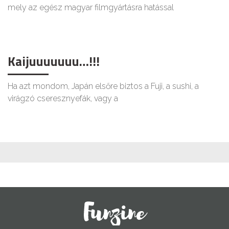
mely az egész magyar filmgyártásra hatással
Kaijuuuuuuu…!!!
Ha azt mondom, Japán elsőre biztos a Fuji, a sushi, a
virágzó cseresznyefák, vagy a