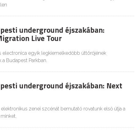
len
apesti underground éjszakában:
igration Live Tour
electronica egyik legkiemelkedőbb úttörőjének
nk a Budapest Parkban.
apesti underground éjszakában: Next
elektronikus zenei szcénát bemutató rovatunk első útja a
 minket.