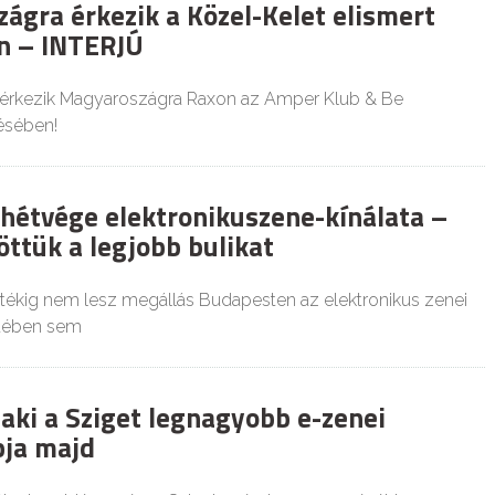
ágra érkezik a Közel-Kelet elismert
on – INTERJÚ
 érkezik Magyaroszágra Raxon az Amper Klub & Be
ésében!
a hétvége elektronikuszene-kínálata –
öttük a legjobb bulikat
játékig nem lesz megállás Budapesten az elektronikus zenei
tében sem
 aki a Sziget legnagyobb e-zenei
pja majd