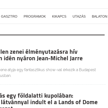
GASZTRO
PROGRAMOK
KIKAPCS
UTAZÁS
BALATON
tlen zenei élményutazásra hív
 idén nyáron Jean-Michel Jarre
zene atyja egy fantasztikus show-val érkezik a Budapest
iusban.
ás egy földalatti kupolában:
 látvánnyal indult el a Lands of Dome