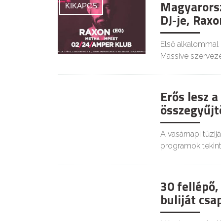
Magyarorsz
KIKAPCS
DJ-je, Rax
Első alkalommal
Massive szervez
Erős lesz 
KIKAPCS
összegyűjt
A vasárnapi tűzi
programok tekin
30 fellépő,
KIKAPCS
buliját csa