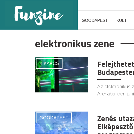
GOODAPEST
KULT
elektronikus zene
Felejthete
KIKAPCS
Budapesten
Az elektronikus 
Arénába idén jún
Zenés utaz
GOODAPEST
Elképesztő