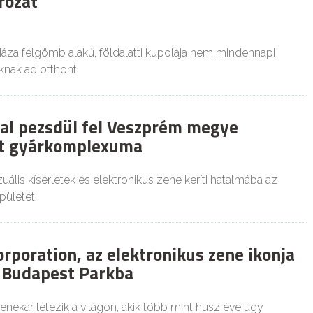
rozat
za félgömb alakú, földalatti kupolája nem mindennapi
nak ad otthont.
al pezsdül fel Veszprém megye
tt gyárkomplexuma
uális kísérletek és elektronikus zene keríti hatalmába az
pületét.
rporation, az elektronikus zene ikonja
a Budapest Parkba
nekar létezik a világon, akik több mint húsz éve úgy