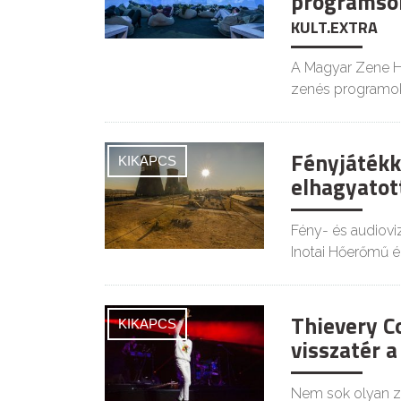
programso
KULT.EXTRA
A Magyar Zene Há
zenés programok
Fényjátékk
KIKAPCS
elhagyato
Fény- és audioviz
Inotai Hőerőmű é
Thievery Co
KIKAPCS
visszatér 
Nem sok olyan ze