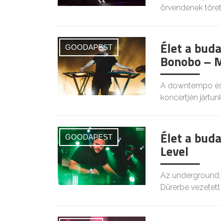
örvendenek töret
Élet a bud
GOODAPEST
Bonobo – M
A downtempo és 
koncertjén jártu
Élet a bud
GOODAPEST
Level
Az underground, 
Dürerbe vezetett