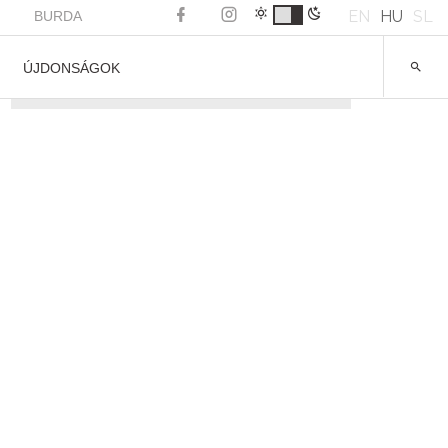
EN
HU
SL
BURDA
ÚJDONSÁGOK