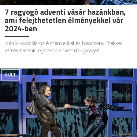
7 ragyogó adventi vásár hazánkban,
ami felejthetetlen élményekkel vár
2024-ben
Idén is varázslatos élményekkel és karácsonyi ízekkel
várnak hazánk legszebb adventi forgatagai!
KULT