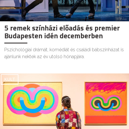
5 remek színházi előadás és premier
Budapesten idén decemberben
Pszichológiai drámát, komédiát és családi bábszínházat is
ajánlunk nektek az év utolsó hónapjára.
KULT