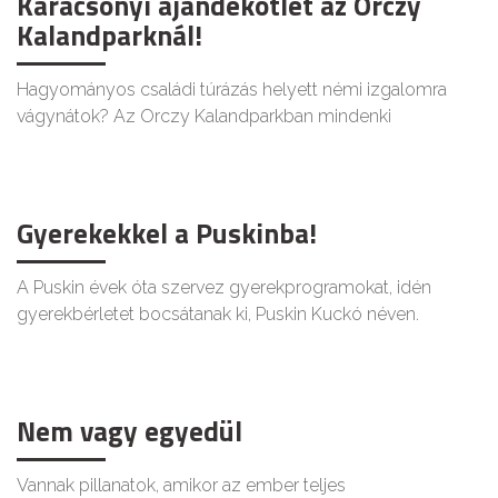
Karácsonyi ajándékötlet az Orczy
Kalandparknál!
Hagyományos családi túrázás helyett némi izgalomra
vágynátok? Az Orczy Kalandparkban mindenki
Gyerekekkel a Puskinba!
A Puskin évek óta szervez gyerekprogramokat, idén
gyerekbérletet bocsátanak ki, Puskin Kuckó néven.
Nem vagy egyedül
Vannak pillanatok, amikor az ember teljes