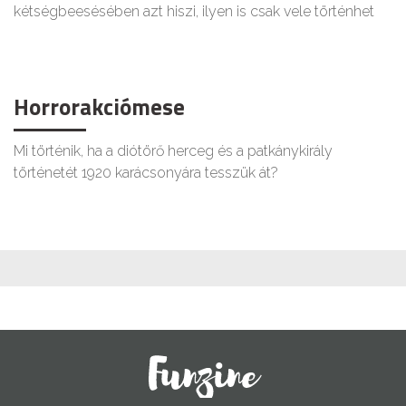
kétségbeesésében azt hiszi, ilyen is csak vele történhet
Horrorakciómese
Mi történik, ha a diótörő herceg és a patkánykirály
történetét 1920 karácsonyára tesszük át?