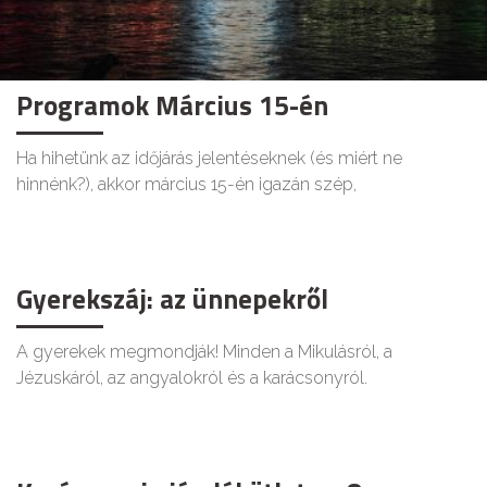
Programok Március 15-én
Ha hihetünk az időjárás jelentéseknek (és miért ne
hinnénk?), akkor március 15-én igazán szép,
Gyerekszáj: az ünnepekről
A gyerekek megmondják! Minden a Mikulásról, a
Jézuskáról, az angyalokról és a karácsonyról.