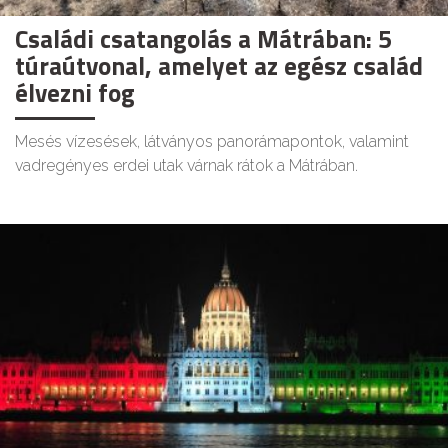
Családi csatangolás a Mátrában: 5
túraútvonal, amelyet az egész család
élvezni fog
Mesés vízesések, látványos panorámapontok, valamint
vadregényes erdei utak várnak rátok a Mátrában.